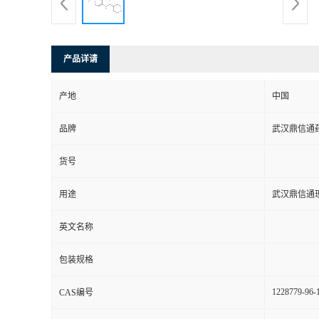
系
方
产品详请
式
产地
中国
品牌
武汉鼎信通
在
货号
线
用途
武汉鼎信通
留
英文名称
言
包装规格
1228779-96-
CAS编号