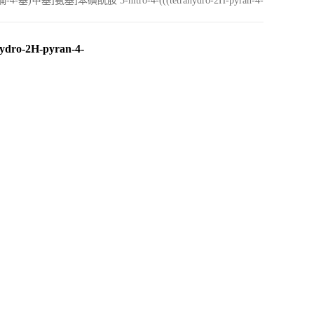
4-基)甲基]氨基]苯磺酰胺 3-nitro-4-(((tetrahydro-2H-pyran-4-
yl)methyl)amino)benzenesulfonamide
ro-2H-pyran-4-