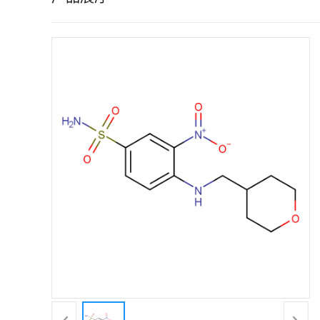
证
书
荣
誉
产
品
展
厅
联