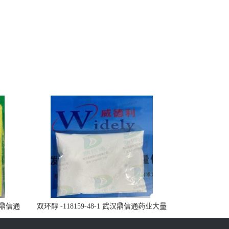
武汉鼎信通
双环醇 -118159-48-1 武汉鼎信通药业大量
现货供应