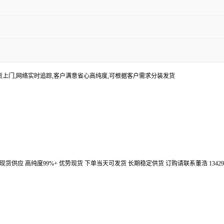
货上门,网络实时追踪,客户满意省心高纯度,可根据客户需求分装发货
汉鼎信通大量现货供应 高纯度99%+ 优势现货 下单当天可发货 长期稳定供货 订购请联系董浩 134298672