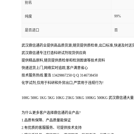
别名
99%
纯度
是否进口
否
武汉鼎信通药业提供高品质货源,随货提供质检单,出口标准,快递及时送
武汉鼎信通专注打造科研试剂现货供应商
提供精品原料,随货提供质检单和检测图谱等技术资料
快递送货上门,网络实时追踪,客户满意省心
技术服务热线:董浩 13429867250 Q Q 3146738450
化学试剂,仅用于科研和外贸出口,严禁用于违规行为!
100G 500G 1KG 5KG 10KG 25KG 50KG 100KG 500KG 武
为什么更多客户选择鼎信通药业产品?
1.品质有保障、产品质量能保证
2.有优质的客服服务、可提供技术支持