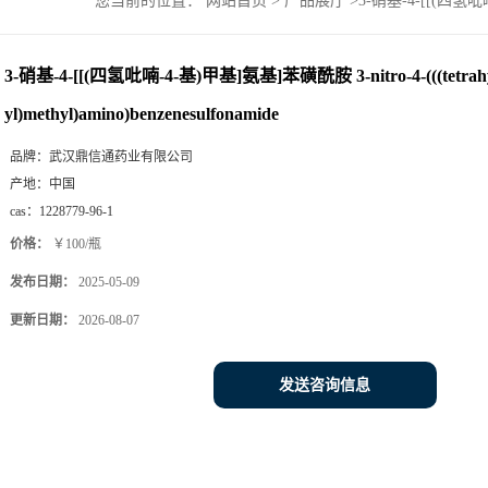
您当前的位置：
网站首页
>
产品展厅
>
3-硝基-4-[[(四氢吡喃-
3-硝基-4-[[(四氢吡喃-4-基)甲基]氨基]苯磺酰胺 3-nitro-4-(((tetrahyd
yl)methyl)amino)benzenesulfonamide
品牌：
武汉鼎信通药业有限公司
产地：
中国
cas：
1228779-96-1
价格：
￥100/瓶
发布日期：
2025-05-09
更新日期：
2026-08-07
发送咨询信息