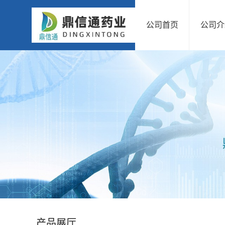
公司首页
公司介
公
司
首
页
公
司
介
绍
产品展厅