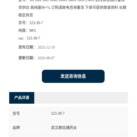
型号：
5G 10G 50G 100G 200G 500G 1KG 25KG 武汉鼎信通大量现
货供应 高纯度99+% 订购请致电咨询董浩 下单可提供图谱资料 长期
系
稳定供货
货号：
523-39-7
方
纯度：
98%
cas：
523-39-7
式
发布日期：
2025-12-19
在
更新日期：
2026-08-07
线
发送咨询信息
留
产品详请
言
523-39-7
货号
品牌
武汉鼎信通药业