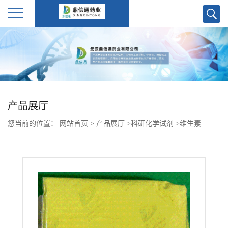
公
司
首
产品展厅
页
您当前的位置：
网站首页
>
产品展厅
>
科研化学试剂
>
维生素
公
K2(45)(MK-9)-523-39-7-武汉鼎信通药业大量现货供应
司
介
绍