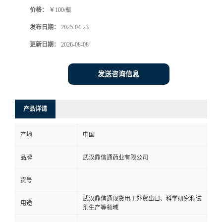
价格：
￥100/瓶
系
发布日期：
2025-04-23
方
更新日期：
2026-08-08
式
发送咨询信息
在
产品详请
线
产地
中国
留
品牌
武汉鼎信通药业有限公司
言
货号
武汉鼎信通现货用于外贸出口、科学研究和试
用途
剂生产等领域