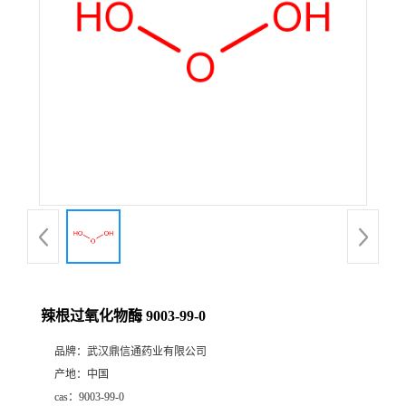
证
书
荣
誉
产
品
展
辣根过氧化物酶 9003-99-0
厅
品牌：
武汉鼎信通药业有限公司
产地：
中国
联
cas：
9003-99-0