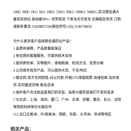
100G 500G 1KG 5KG 10KG 25KG 50KG 100KG 500KG 武汉鼎信通大
量现货供应 高纯度99%+ 优势现货 下单当天可发货 长期稳定供货 订购
请联系董浩 13429867250(微信同号) QQ 3146738450
为什么更多客户选择鼎信通药业产品?
1.品质有保障、产品质量能保证
2.有优质的客服服务、可提供技术支持
3.提供质检单、实物图片、液相图谱、检测方法、优势价格
4.公司库存现货产品、可以提供大货、千克/吨位
5.做合同-双方合同回签-对公付款-开据13%增值税票-快递包邮-及时发
货-实时跟进货物-售后咨询
6.保护客户合法权益是我们的宗旨、品质与服务是我们不变的追求
7.与北京、上海、深圳、厦门、广州、天津、安徽、重庆、长沙、沈阳
等院校科研单位长期合作
112.出口北美洲、中/南美洲、西欧、东欧、大洋洲、非洲等地区
相关产品：