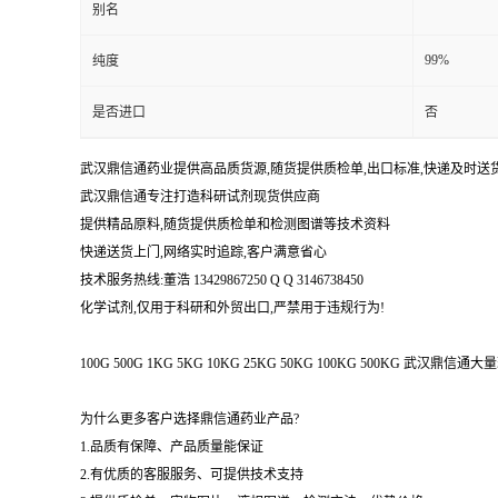
别名
99%
纯度
是否进口
否
武汉鼎信通药业提供高品质货源,随货提供质检单,出口标准,快递及时送
武汉鼎信通专注打造科研试剂现货供应商
提供精品原料,随货提供质检单和检测图谱等技术资料
快递送货上门,网络实时追踪,客户满意省心
技术服务热线:董浩 13429867250 Q Q 3146738450
化学试剂,仅用于科研和外贸出口,严禁用于违规行为!
100G 500G 1KG 5KG 10KG 25KG 50KG 100KG 500KG 武
为什么更多客户选择鼎信通药业产品?
1.品质有保障、产品质量能保证
2.有优质的客服服务、可提供技术支持