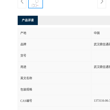
系
方
产品详请
式
产地
中国
品牌
武汉鼎信通
在
货号
线
用途
武汉鼎信通
留
英文名称
言
包装规格
1373116-06-
CAS编号