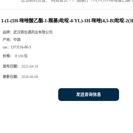
您当前的位置：
网站首页
>
产品展厅
>
1-(1-(1H-咪唑酸乙酯-1-
1-(1-(1H-咪唑酸乙酯-1-羰基)吡啶-4-YL)-1H-咪唑[4,5-B]吡啶-2(3H)
品牌：
武汉鼎信通药业有限公司
产地：
中国
cas：
1373116-06-3
价格：
￥100/瓶
发布日期：
2025-04-18
更新日期：
2026-08-06
发送咨询信息