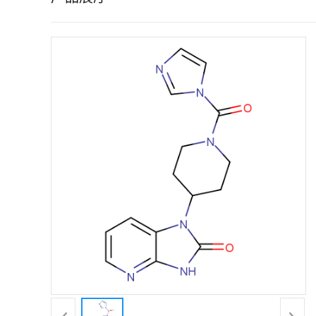
证
书
荣
誉
产
品
展
厅
联