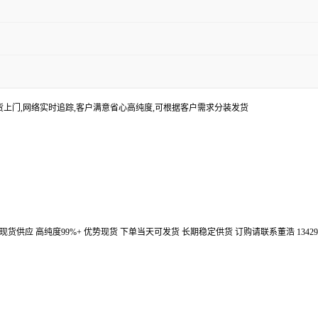
货上门,网络实时追踪,客户满意省心高纯度,可根据客户需求分装发货
汉鼎信通大量现货供应 高纯度99%+ 优势现货 下单当天可发货 长期稳定供货 订购请联系董浩 134298672