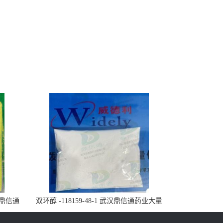
武汉鼎信通
双环醇 -118159-48-1 武汉鼎信通药业大量
现货供应