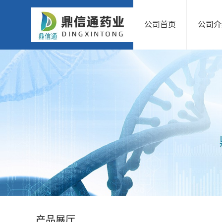
公司首页
公司介
公
司
首
页
公
司
介
绍
产品展厅