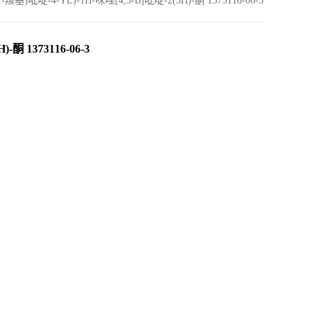
羰基)吡啶-4-YL)-1H-咪唑[4,5-B]吡啶-2(3H)-酮 1373116-06-3
-酮 1373116-06-3