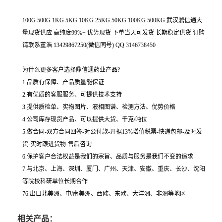
100G 500G 1KG 5KG 10KG 25KG 50KG 100KG 500KG 武汉鼎信通大
量现货供应 高纯度99%+ 优势现货 下单当天可发货 长期稳定供货 订购
请联系董浩 13429867250(微信同号) QQ 3146738450
为什么更多客户选择鼎信通药业产品?
1.品质有保障、产品质量能保证
2.有优质的客服服务、可提供技术支持
3.提供质检单、实物图片、液相图谱、检测方法、优势价格
4.公司库存现货产品、可以提供大货、千克/吨位
5.做合同-双方合同回签-对公付款-开据13%增值税票-快递包邮-及时发
货-实时跟进货物-售后咨询
6.保护客户合法权益是我们的宗旨、品质与服务是我们不变的追求
7.与北京、上海、深圳、厦门、广州、天津、安徽、重庆、长沙、沈阳
等院校科研单位长期合作
76.出口北美洲、中/南美洲、西欧、东欧、大洋洲、非洲等地区
相关产品：