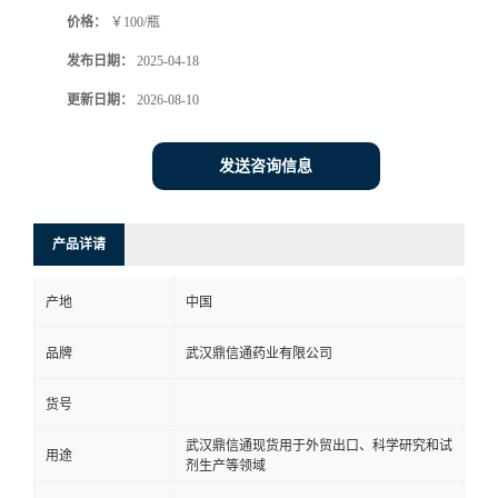
价格：
￥100/瓶
系
发布日期：
2025-04-18
方
更新日期：
2026-08-10
式
发送咨询信息
在
产品详请
线
产地
中国
留
品牌
武汉鼎信通药业有限公司
言
货号
武汉鼎信通现货用于外贸出口、科学研究和试
用途
剂生产等领域