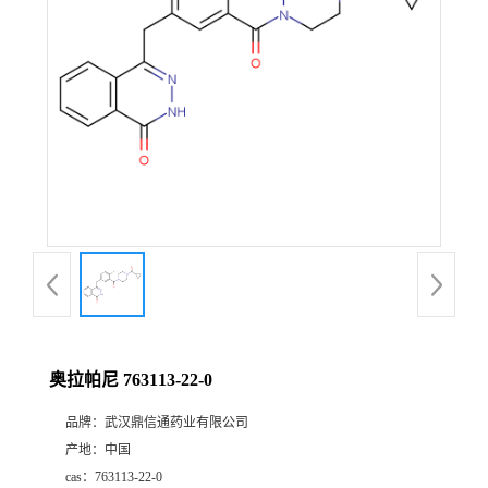
证
书
荣
誉
产
品
展
奥拉帕尼 763113-22-0
厅
品牌：
武汉鼎信通药业有限公司
产地：
中国
联
cas：
763113-22-0