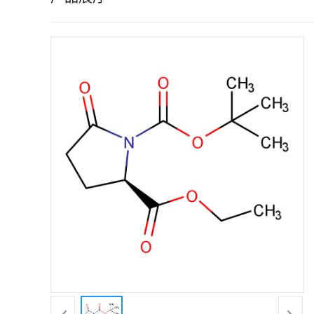
证
书
荣
誉
产
品
展
厅
联