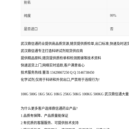
别名
99%
纯度
是否进口
否
武汉鼎信通药业提供高品质货源,随货提供质检单,出口标准,快递及时送
武汉鼎信通专注打造科研试剂现货供应商
提供精品原料,随货提供质检单和检测图谱等技术资料
快递送货上门,网络实时追踪,客户满意省心
技术服务热线:董浩 13429867250 Q Q 3146738450
化学试剂,仅用于科研和外贸出口,严禁用于违规行为!
100G 500G 1KG 5KG 10KG 25KG 50KG 100KG 500KG 武
为什么更多客户选择鼎信通药业产品?
1.品质有保障、产品质量能保证
2.有优质的客服服务、可提供技术支持