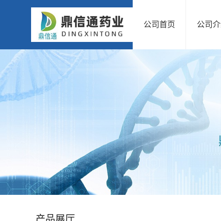
公司首页
公司介
公
司
首
页
公
司
介
绍
产品展厅