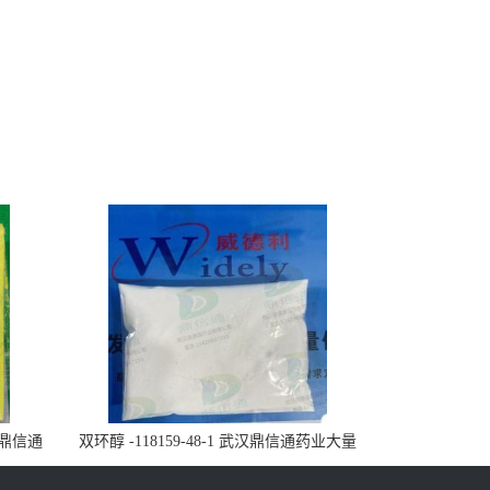
武汉鼎信通
双环醇 -118159-48-1 武汉鼎信通药业大量
现货供应