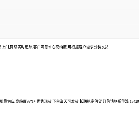
货上门,网络实时追踪,客户满意省心高纯度,可根据客户需求分装发货
汉鼎信通大量现货供应 高纯度99%+ 优势现货 下单当天可发货 长期稳定供货 订购请联系董浩 134298672