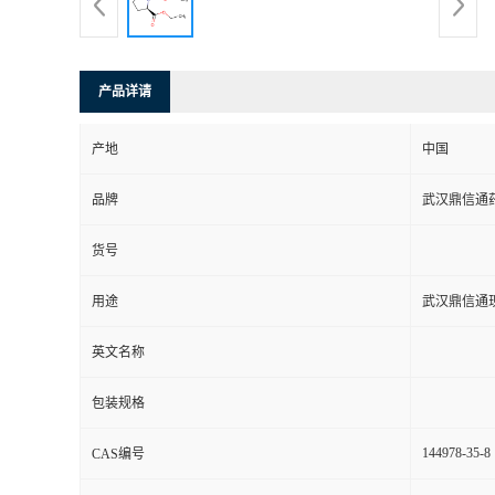
系
方
产品详请
式
产地
中国
品牌
武汉鼎信通
在
货号
线
用途
武汉鼎信通
留
英文名称
言
包装规格
144978-35-8
CAS编号