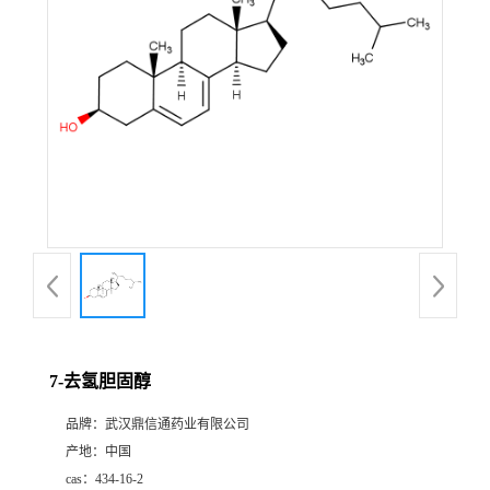
证
书
荣
誉
产
品
展
7-去氢胆固醇
厅
品牌：
武汉鼎信通药业有限公司
产地：
中国
联
cas：
434-16-2