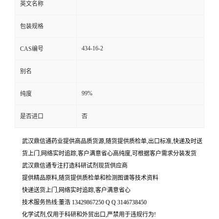
英文名称
包装规格
434-16-2
CAS编号
别名
99%
纯度
是否进口
否
武汉鼎信通药业提供高品质货源,随货提供质检单,出口标准,快递及时送
货上门,网络实时追踪,客户满意省心高纯度,可根据客户需求分装发货
武汉鼎信通专注打造科研试剂现货供应商
提供精品原料,随货提供质检单和检测图谱等技术资料
快递送货上门,网络实时追踪,客户满意省心
技术服务热线:董浩 13429867250 Q Q 3146738450
化学试剂,仅用于科研和外贸出口,严禁用于违规行为!