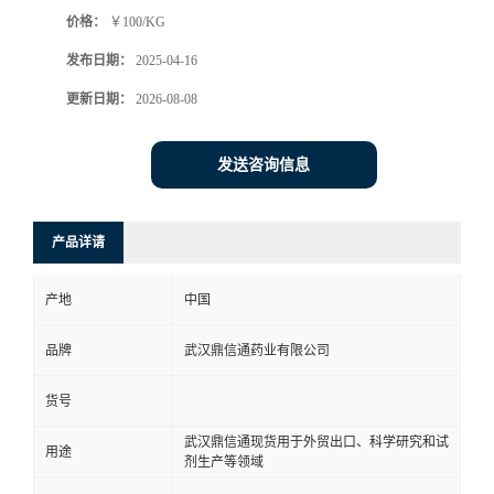
价格：
￥100/KG
系
发布日期：
2025-04-16
方
更新日期：
2026-08-08
式
发送咨询信息
在
产品详请
线
产地
中国
留
品牌
武汉鼎信通药业有限公司
言
货号
武汉鼎信通现货用于外贸出口、科学研究和试
用途
剂生产等领域