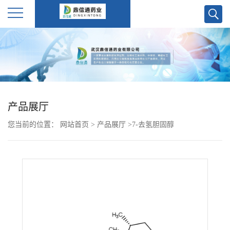
公
司
首
产品展厅
页
您当前的位置：
网站首页
>
产品展厅
>
7-去氢胆固醇
公
司
介
绍