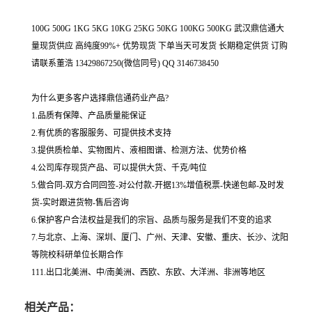
100G 500G 1KG 5KG 10KG 25KG 50KG 100KG 500KG 武汉鼎信通大
量现货供应 高纯度99%+ 优势现货 下单当天可发货 长期稳定供货 订购
请联系董浩 13429867250(微信同号) QQ 3146738450
为什么更多客户选择鼎信通药业产品?
1.品质有保障、产品质量能保证
2.有优质的客服服务、可提供技术支持
3.提供质检单、实物图片、液相图谱、检测方法、优势价格
4.公司库存现货产品、可以提供大货、千克/吨位
5.做合同-双方合同回签-对公付款-开据13%增值税票-快递包邮-及时发
货-实时跟进货物-售后咨询
6.保护客户合法权益是我们的宗旨、品质与服务是我们不变的追求
7.与北京、上海、深圳、厦门、广州、天津、安徽、重庆、长沙、沈阳
等院校科研单位长期合作
111.出口北美洲、中/南美洲、西欧、东欧、大洋洲、非洲等地区
相关产品：