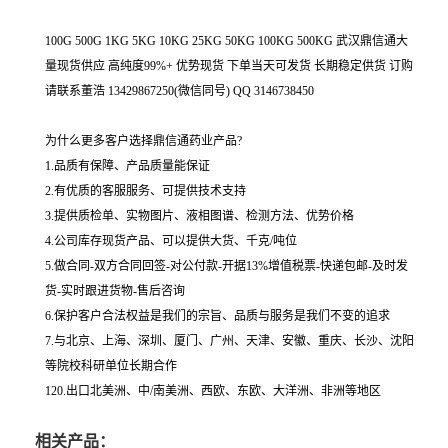
100G 500G 1KG 5KG 10KG 25KG 50KG 100KG 500KG 武汉鼎信通大
量现货供应 高纯度99%+ 优势现货 下单当天可发货 长期稳定供货 订购
请联系董浩 13429867250(微信同号) QQ 3146738450
为什么更多客户选择鼎信通药业产品?
1.品质有保障、产品质量能保证
2.有优质的客服服务、可提供技术支持
3.提供质检单、实物图片、液相图谱、检测方法、优势价格
4.公司库存现货产品、可以提供大货、千克/吨位
5.做合同-双方合同回签-对公付款-开据13%增值税票-快递包邮-及时发
货-实时跟进货物-售后咨询
6.保护客户合法权益是我们的宗旨、品质与服务是我们不变的追求
7.与北京、上海、深圳、厦门、广州、天津、安徽、重庆、长沙、沈阳
等院校科研单位长期合作
120.出口北美洲、中/南美洲、西欧、东欧、大洋洲、非洲等地区
相关产品：