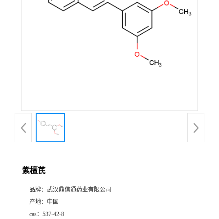
证
书
荣
誉
产
品
展
紫檀芪
厅
品牌：
武汉鼎信通药业有限公司
产地：
中国
联
cas：
537-42-8