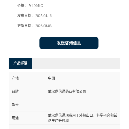
价格：
￥100/KG
系
发布日期：
2025-04-16
方
更新日期：
2026-08-08
式
发送咨询信息
在
产品详请
线
产地
中国
留
品牌
武汉鼎信通药业有限公司
言
货号
武汉鼎信通现货用于外贸出口、科学研究和试
用途
剂生产等领域