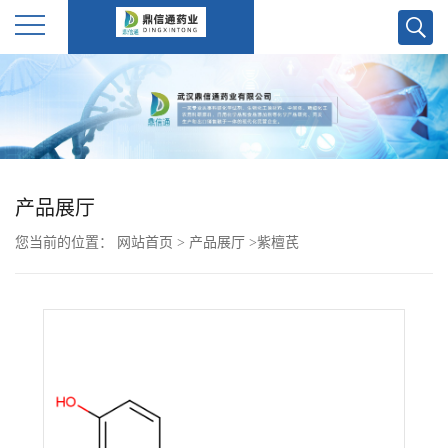
公
司
首
产品展厅
页
您当前的位置：
网站首页
>
产品展厅
>
紫檀芪
公
司
介
绍