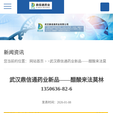
公
司
首
新闻资讯
页
您当前的位置：
网站首页
>
>
武汉鼎信通药业新品——醋酸来法莫
公
林 1350636-82-6
武汉鼎信通药业新品——醋酸来法莫林
司
1350636-82-6
介
发表时间：2026-01-08
绍