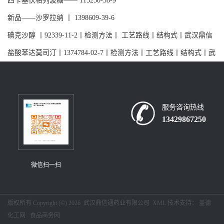
四苄基伏格列波糖—— 115250-38-9
新品——沙罗拉纳 丨 1398609-39-6
碘克沙醇 丨92339-11-2丨检测方法丨 工艺路线丨结构式丨武汉鼎信
通药业董浩
盐酸苯达莫司汀丨1374784-02-7丨检测方法丨工艺路线丨结构式丨武
汉鼎信通药业大量现货供应
服务咨询热线
13429867250
微信扫一扫
版权所有 Copyright (©) 2026
武汉鼎信通药业有限公司
XML
技术支持：
盖德
化工网
食品商务网