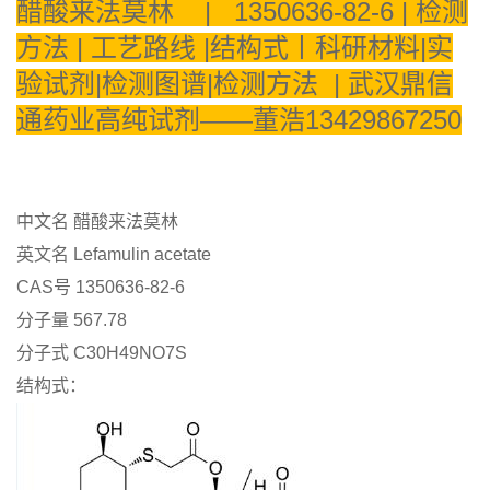
醋酸来法莫林 | 1350636-82-6
| 检测
证
方法 | 工艺路线 |结构式丨科研材料|实
验试剂|检测图谱|检测方法 | 武汉鼎信
书
通药业高纯试剂——董浩13429867250
荣
誉
中文名
醋酸来法莫林
产
英文名
Lefamulin acetate
CAS号
1350636-82-6
品
分子量
567.78
分子式
C30H49NO7S
展
结构式：
厅
联