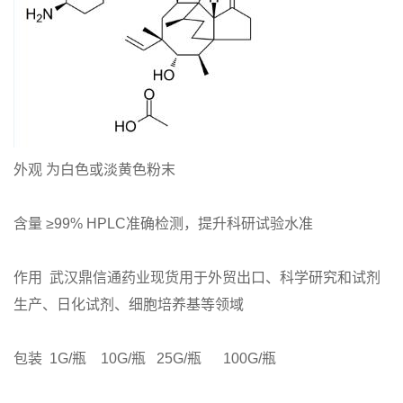
系
方
式
在
外观 为白色或淡黄色粉末
线
含量 ≥99% HPLC准确检测，提升科研试验水准
留
作用 武汉鼎信通药业现货用于外贸出口、科学研究和试剂
言
生产、日化试剂、细胞培养基等领域
包装 1G/瓶 10G/瓶 25G/瓶 100G/瓶