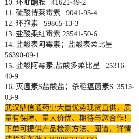
10. 环吡酮胺 41621-49-2
11. 硫酸博莱霉素 9041-93-4
12. 环孢素 59865-13-3
13. 盐酸柔红霉素 23541-50-6
14. 盐酸表阿霉素；盐酸表柔比星
56390-09-1
15. 盐酸阿霉素;盐酸多柔比星 25316-
40-9
16. 灭瘟素S盐酸盐；杀稻瘟菌素S 3513-
03-9
武汉鼎信通药业大量优势现货直供，质
量有保障、量大价优、期待与您合作！
下单可提供产品检测方法、图谱，详情