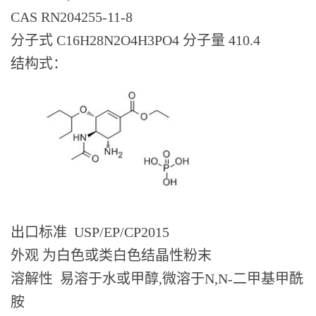
CAS RN204255-11-8
系
分子式 C16H28N2O4H3PO4 分子量 410.4
方
结构式：
式
在
线
留
出口标准 USP/EP/CP2015
言
外观 为白色或类白色结晶性粉末
溶解性 易溶于水或甲醇,微溶于N,N-二甲基甲酰
胺