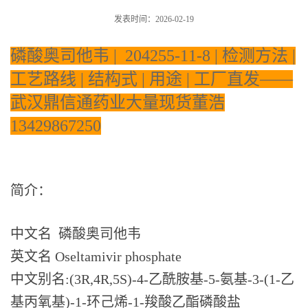
发表时间：2026-02-19
证
磷酸奥司他韦 | 204255-11-8 | 检测方法 |
书
工艺路线 | 结构式 | 用途 | 工厂直发——
荣
武汉鼎信通药业大量现货董浩
13429867250
誉
产
简介：
品
展
中文名 磷酸奥司他韦
英文名 Oseltamivir phosphate
厅
中文别名:(3R,4R,5S)-4-乙酰胺基-5-氨基-3-(1-乙
联
基丙氧基)-1-环己烯-1-羧酸乙酯磷酸盐