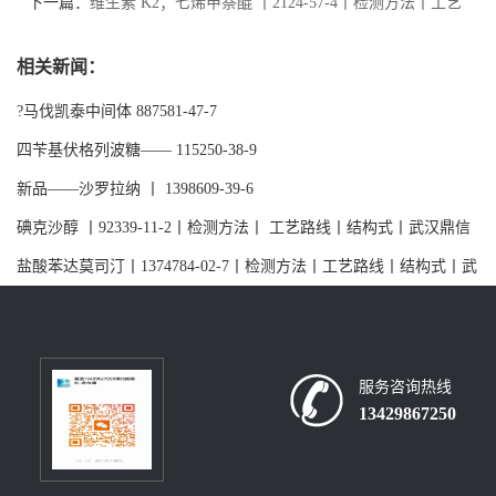
丨武汉鼎信通药业大量现货供应
下一篇：
维生素 K2；七烯甲萘醌 丨2124-57-4丨检测方法丨工艺
路线丨结构式丨武汉鼎信通药业
相关新闻：
?马伐凯泰中间体 887581-47-7
四苄基伏格列波糖—— 115250-38-9
新品——沙罗拉纳 丨 1398609-39-6
碘克沙醇 丨92339-11-2丨检测方法丨 工艺路线丨结构式丨武汉鼎信
通药业董浩
盐酸苯达莫司汀丨1374784-02-7丨检测方法丨工艺路线丨结构式丨武
汉鼎信通药业大量现货供应
服务咨询热线
13429867250