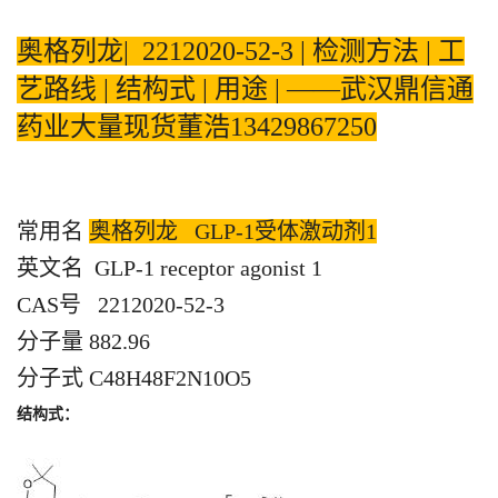
证
奥格列龙| 2212020-52-3 | 检测方法 | 工
艺路线 | 结构式 | 用途 | ——武汉鼎信通
书
药业大量现货董浩13429867250
荣
誉
常用名
奥格列龙 GLP-1受体激动剂1
产
英文名 GLP-1 receptor agonist 1
CAS号 2212020-52-3
品
分子量 882.96
展
分子式 C48H48F2N10O5
结构式：
厅
联