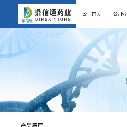
公司首页
公司介
公
司
首
页
公
司
介
绍
产品展厅