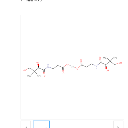
证
书
荣
誉
产
品
展
厅
联