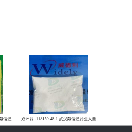
武汉鼎信通
双环醇 -118159-48-1 武汉鼎信通药业大量
现货供应