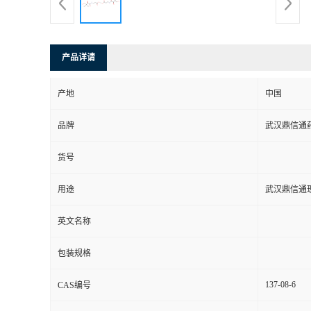
系
方
产品详请
式
产地
中国
品牌
武汉鼎信通
在
货号
线
用途
武汉鼎信通
留
英文名称
言
包装规格
137-08-6
CAS编号