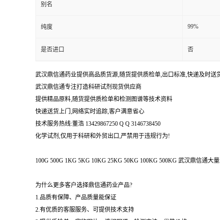
别名
99%
纯度
是否进口
否
武汉鼎信通药业提供高品质货源,随货提供质检单,出口标准,快递及时送
武汉鼎信通专注打造科研试剂现货供应商
提供精品原料,随货提供质检单和检测图谱等技术资料
快递送货上门,网络实时追踪,客户满意省心
技术服务热线:董浩 13429867250 Q Q 3146738450
化学试剂,仅用于科研和外贸出口,严禁用于违规行为!
100G 500G 1KG 5KG 10KG 25KG 50KG 100KG 500KG 武
为什么更多客户选择鼎信通药业产品?
1.品质有保障、产品质量能保证
2.有优质的客服服务、可提供技术支持