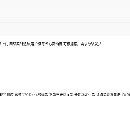
货上门,网络实时追踪,客户满意省心高纯度,可根据客户需求分装发货
汉鼎信通大量现货供应 高纯度99%+ 优势现货 下单当天可发货 长期稳定供货 订购请联系董浩 134298672