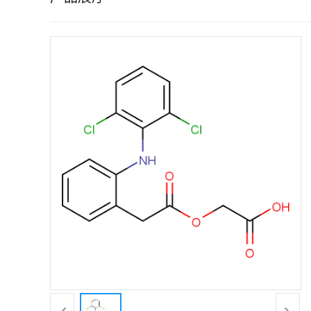
证
书
荣
誉
产
品
展
厅
联