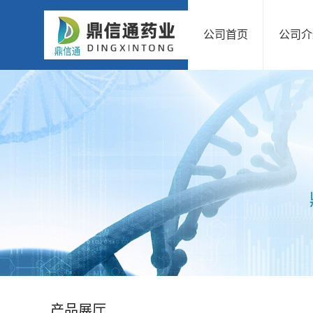
公司首页
公司介
公
司
首
页
公
司
介
绍
产品展厅