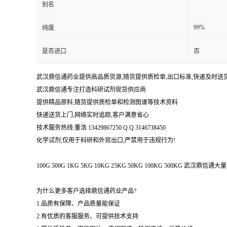
别名
99%
纯度
是否进口
否
武汉鼎信通药业提供高品质货源,随货提供质检单,出口标准,快递及时送
武汉鼎信通专注打造科研试剂现货供应商
提供精品原料,随货提供质检单和检测图谱等技术资料
快递送货上门,网络实时追踪,客户满意省心
技术服务热线:董浩 13429867250 Q Q 3146738450
化学试剂,仅用于科研和外贸出口,严禁用于违规行为!
100G 500G 1KG 5KG 10KG 25KG 50KG 100KG 500KG 武
为什么更多客户选择鼎信通药业产品?
1.品质有保障、产品质量能保证
2.有优质的客服服务、可提供技术支持