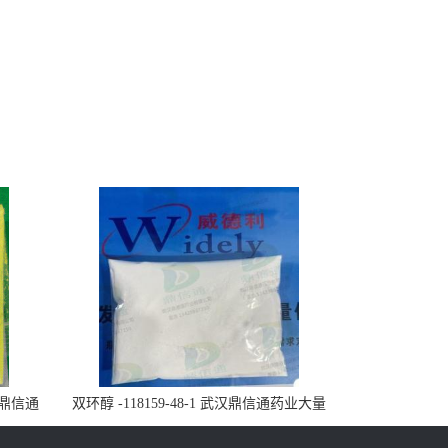
武汉鼎信通
双环醇 -118159-48-1 武汉鼎信通药业大量
现货供应