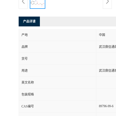
系
方
产品详请
式
产地
中国
品牌
武汉鼎信通
在
货号
线
用途
武汉鼎信通
留
英文名称
言
包装规格
89796-99-6
CAS编号