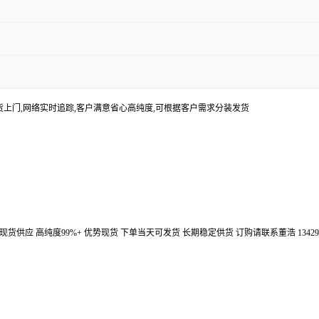
货上门,网络实时追踪,客户满意省心高纯度,可根据客户需求分装发货
汉鼎信通大量现货供应 高纯度99%+ 优势现货 下单当天可发货 长期稳定供货 订购请联系董浩 134298672