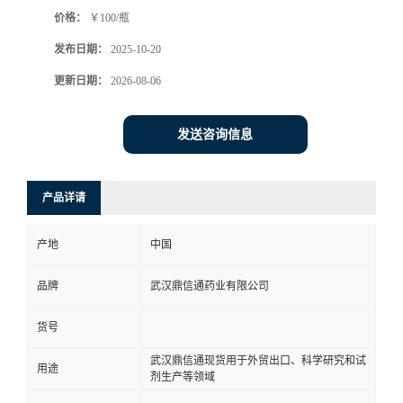
价格：
￥100/瓶
系
发布日期：
2025-10-20
方
更新日期：
2026-08-06
式
发送咨询信息
在
产品详请
线
产地
中国
留
品牌
武汉鼎信通药业有限公司
言
货号
武汉鼎信通现货用于外贸出口、科学研究和试
用途
剂生产等领域