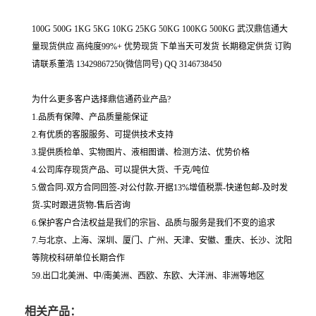
100G 500G 1KG 5KG 10KG 25KG 50KG 100KG 500KG 武汉鼎信通大
量现货供应 高纯度99%+ 优势现货 下单当天可发货 长期稳定供货 订购
请联系董浩 13429867250(微信同号) QQ 3146738450
为什么更多客户选择鼎信通药业产品?
1.品质有保障、产品质量能保证
2.有优质的客服服务、可提供技术支持
3.提供质检单、实物图片、液相图谱、检测方法、优势价格
4.公司库存现货产品、可以提供大货、千克/吨位
5.做合同-双方合同回签-对公付款-开据13%增值税票-快递包邮-及时发
货-实时跟进货物-售后咨询
6.保护客户合法权益是我们的宗旨、品质与服务是我们不变的追求
7.与北京、上海、深圳、厦门、广州、天津、安徽、重庆、长沙、沈阳
等院校科研单位长期合作
59.出口北美洲、中/南美洲、西欧、东欧、大洋洲、非洲等地区
相关产品：