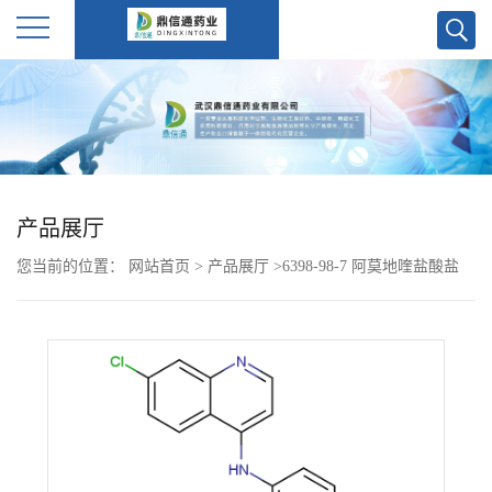
公
司
首
产品展厅
页
您当前的位置：
网站首页
>
产品展厅
>
6398-98-7 阿莫地喹盐酸盐
公
司
介
绍