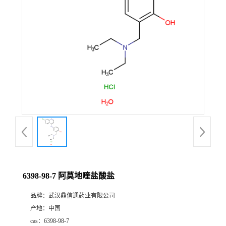
证
书
荣
誉
产
品
展
6398-98-7 阿莫地喹盐酸盐
厅
品牌：
武汉鼎信通药业有限公司
产地：
中国
联
cas：
6398-98-7