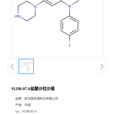
证
书
荣
誉
产
品
展
91296-87-6盐酸沙拉沙星
厅
品牌：
武汉鼎信通药业有限公司
产地：
中国
联
cas：
91296-87-6