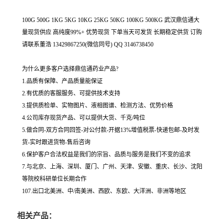
100G 500G 1KG 5KG 10KG 25KG 50KG 100KG 500KG 武汉鼎信通大
量现货供应 高纯度99%+ 优势现货 下单当天可发货 长期稳定供货 订购
请联系董浩 13429867250(微信同号) QQ 3146738450
为什么更多客户选择鼎信通药业产品?
1.品质有保障、产品质量能保证
2.有优质的客服服务、可提供技术支持
3.提供质检单、实物图片、液相图谱、检测方法、优势价格
4.公司库存现货产品、可以提供大货、千克/吨位
5.做合同-双方合同回签-对公付款-开据13%增值税票-快递包邮-及时发
货-实时跟进货物-售后咨询
6.保护客户合法权益是我们的宗旨、品质与服务是我们不变的追求
7.与北京、上海、深圳、厦门、广州、天津、安徽、重庆、长沙、沈阳
等院校科研单位长期合作
107.出口北美洲、中/南美洲、西欧、东欧、大洋洲、非洲等地区
相关产品：