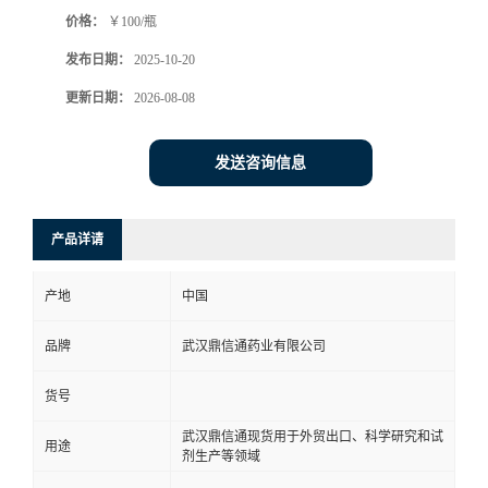
价格：
￥100/瓶
系
发布日期：
2025-10-20
方
更新日期：
2026-08-08
式
发送咨询信息
在
产品详请
线
产地
中国
留
品牌
武汉鼎信通药业有限公司
言
货号
武汉鼎信通现货用于外贸出口、科学研究和试
用途
剂生产等领域