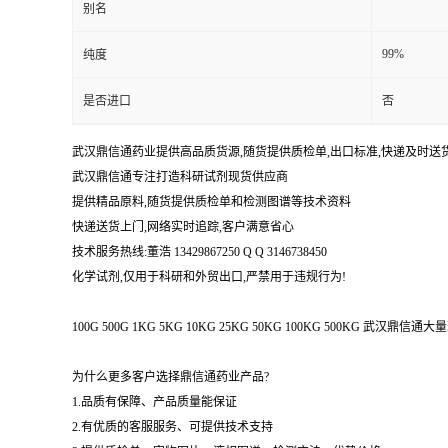
别名
99%
纯度
是否进口
否
武汉鼎信通药业提供高品质货源,随货提供质检单,出口标准,快递及时送
武汉鼎信通专注打造科研试剂现货供应商
提供精品原料,随货提供质检单和检测图谱等技术资料
快递送货上门,网络实时追踪,客户满意省心
技术服务热线:董浩 13429867250 Q Q 3146738450
化学试剂,仅用于科研和外贸出口,严禁用于违规行为!
100G 500G 1KG 5KG 10KG 25KG 50KG 100KG 500KG 武
为什么更多客户选择鼎信通药业产品?
1.品质有保障、产品质量能保证
2.有优质的客服服务、可提供技术支持