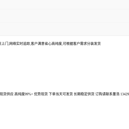
货上门,网络实时追踪,客户满意省心高纯度,可根据客户需求分装发货
汉鼎信通大量现货供应 高纯度99%+ 优势现货 下单当天可发货 长期稳定供货 订购请联系董浩 134298672