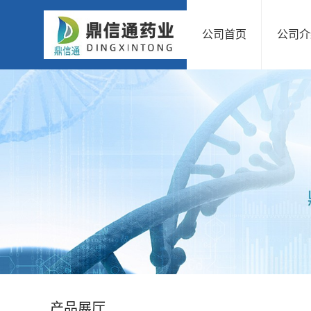
公司首页
公司介
公
司
首
页
公
司
介
绍
产品展厅