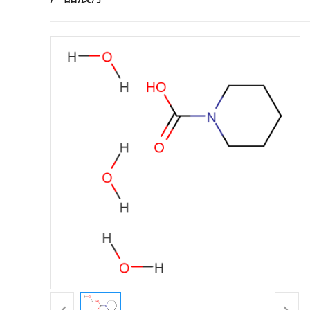
证
书
荣
誉
产
品
展
厅
联