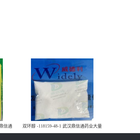
武汉鼎信通
双环醇 -118159-48-1 武汉鼎信通药业大量
现货供应