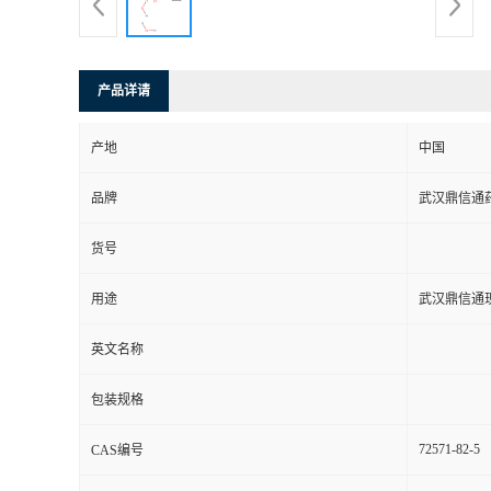
系
方
产品详请
式
产地
中国
品牌
武汉鼎信通
在
货号
线
用途
武汉鼎信通
留
英文名称
言
包装规格
72571-82-5
CAS编号