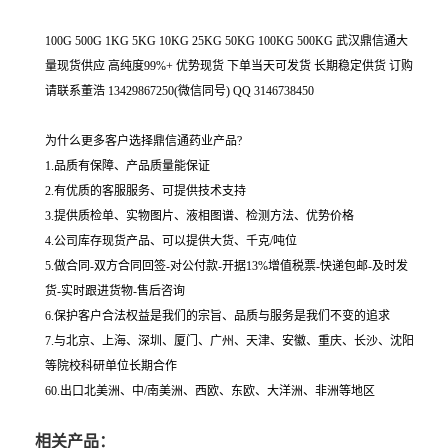
100G 500G 1KG 5KG 10KG 25KG 50KG 100KG 500KG 武汉鼎信通大
量现货供应 高纯度99%+ 优势现货 下单当天可发货 长期稳定供货 订购
请联系董浩 13429867250(微信同号) QQ 3146738450
为什么更多客户选择鼎信通药业产品?
1.品质有保障、产品质量能保证
2.有优质的客服服务、可提供技术支持
3.提供质检单、实物图片、液相图谱、检测方法、优势价格
4.公司库存现货产品、可以提供大货、千克/吨位
5.做合同-双方合同回签-对公付款-开据13%增值税票-快递包邮-及时发
货-实时跟进货物-售后咨询
6.保护客户合法权益是我们的宗旨、品质与服务是我们不变的追求
7.与北京、上海、深圳、厦门、广州、天津、安徽、重庆、长沙、沈阳
等院校科研单位长期合作
60.出口北美洲、中/南美洲、西欧、东欧、大洋洲、非洲等地区
相关产品：