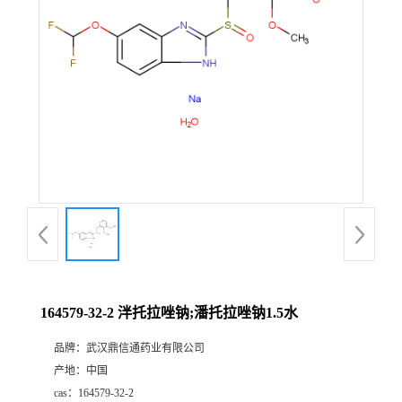
证
书
荣
誉
产
品
展
164579-32-2 泮托拉唑钠;潘托拉唑钠1.5水
厅
品牌：
武汉鼎信通药业有限公司
产地：
中国
联
cas：
164579-32-2