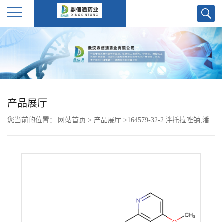
公
司
首
产品展厅
页
您当前的位置：
网站首页
>
产品展厅
>
164579-32-2 泮托拉唑钠;潘
公
托拉唑钠1.5水
司
介
绍