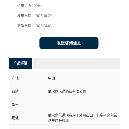
价格：
￥100/瓶
系
发布日期：
2025-10-20
方
更新日期：
2026-08-08
式
发送咨询信息
在
产品详请
线
产地
中国
留
品牌
武汉鼎信通药业有限公司
言
货号
武汉鼎信通现货用于外贸出口、科学研究和试
用途
剂生产等领域