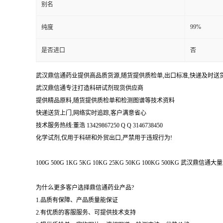
别名
99%
纯度
是否进口
否
武汉鼎信通药业提供高品质货源,随货提供质检单,出口标准,快递及时送
武汉鼎信通专注打造科研试剂现货供应商
提供精品原料,随货提供质检单和检测图谱等技术资料
快递送货上门,网络实时追踪,客户满意省心
技术服务热线:董浩 13429867250 Q Q 3146738450
化学试剂,仅用于科研和外贸出口,严禁用于违规行为!
100G 500G 1KG 5KG 10KG 25KG 50KG 100KG 500KG 武
为什么更多客户选择鼎信通药业产品?
1.品质有保障、产品质量能保证
2.有优质的客服服务、可提供技术支持