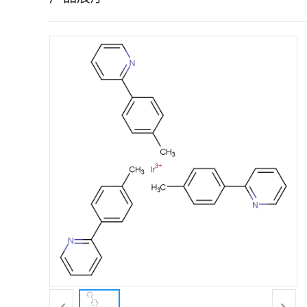
证
书
荣
誉
产
品
展
厅
联