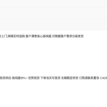
货上门,网络实时追踪,客户满意省心高纯度,可根据客户需求分装发货
汉鼎信通大量现货供应 高纯度99%+ 优势现货 下单当天可发货 长期稳定供货 订购请联系董浩 134298672