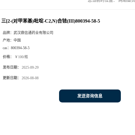
您当前的位置：
网站首
三[2-(对甲苯基)吡啶-C2,N)合铱(III)800394-58-5
品牌：
武汉鼎信通药业有限公司
产地：
中国
cas：
800394-58-5
价格：
￥100/瓶
发布日期：
2025-09-29
更新日期：
2026-08-08
发送咨询信息