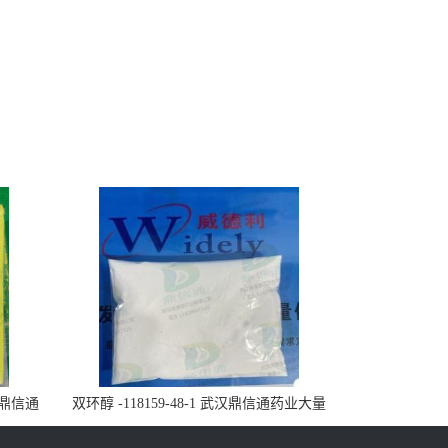
武汉鼎信通
双环醇 -118159-48-1 武汉鼎信通药业大量
现货供应