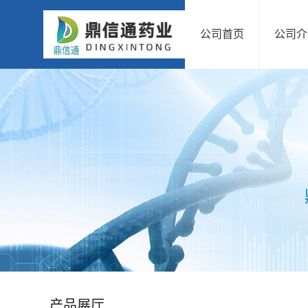
公司首页
公司介
公
司
首
页
公
司
介
绍
产品展厅