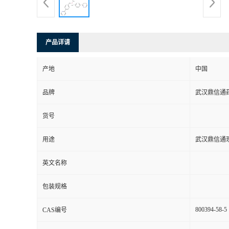
系
方
产品详请
式
产地
中国
品牌
武汉鼎信通
在
货号
线
用途
武汉鼎信通
留
英文名称
言
包装规格
800394-58-5
CAS编号