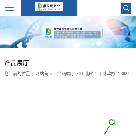
公
司
首
产品展厅
页
您当前的位置：
网站首页
>
产品展厅
>
1H-吡唑-1-甲脒盐酸盐 4023-
公
02-3
司
介
绍