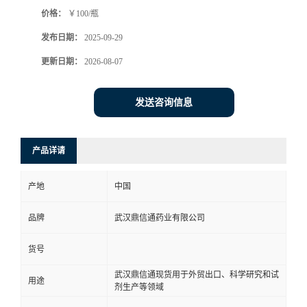
价格：
￥100/瓶
系
发布日期：
2025-09-29
方
更新日期：
2026-08-07
式
发送咨询信息
在
产品详请
线
产地
中国
留
品牌
武汉鼎信通药业有限公司
言
货号
武汉鼎信通现货用于外贸出口、科学研究和试
用途
剂生产等领域