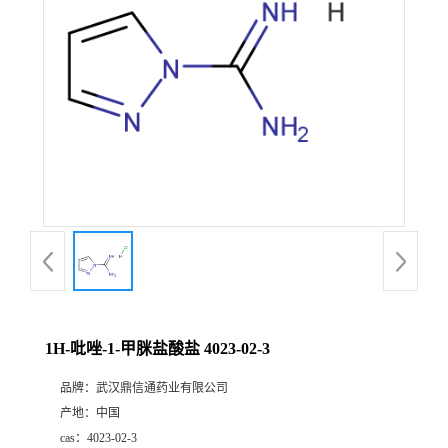
证
书
荣
誉
产
品
展
1H-吡唑-1-甲脒盐酸盐 4023-02-3
厅
品牌：
武汉鼎信通药业有限公司
产地：
中国
联
cas：
4023-02-3