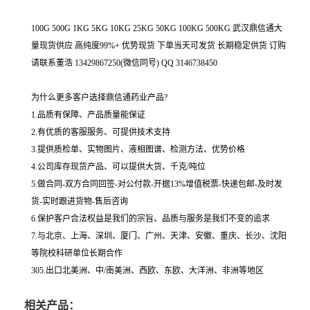
100G 500G 1KG 5KG 10KG 25KG 50KG 100KG 500KG 武汉鼎信通大
量现货供应 高纯度99%+ 优势现货 下单当天可发货 长期稳定供货 订购
请联系董浩 13429867250(微信同号) QQ 3146738450
为什么更多客户选择鼎信通药业产品?
1.品质有保障、产品质量能保证
2.有优质的客服服务、可提供技术支持
3.提供质检单、实物图片、液相图谱、检测方法、优势价格
4.公司库存现货产品、可以提供大货、千克/吨位
5.做合同-双方合同回签-对公付款-开据13%增值税票-快递包邮-及时发
货-实时跟进货物-售后咨询
6.保护客户合法权益是我们的宗旨、品质与服务是我们不变的追求
7.与北京、上海、深圳、厦门、广州、天津、安徽、重庆、长沙、沈阳
等院校科研单位长期合作
305.出口北美洲、中/南美洲、西欧、东欧、大洋洲、非洲等地区
相关产品：