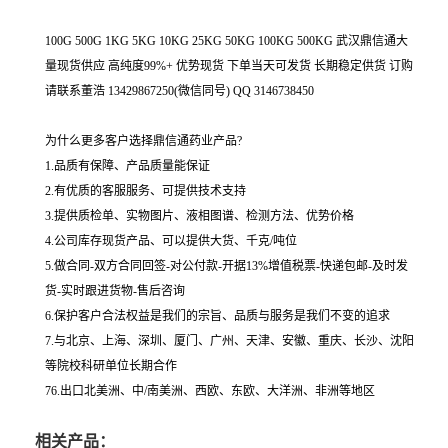
100G 500G 1KG 5KG 10KG 25KG 50KG 100KG 500KG 武汉鼎信通大
量现货供应 高纯度99%+ 优势现货 下单当天可发货 长期稳定供货 订购
请联系董浩 13429867250(微信同号) QQ 3146738450
为什么更多客户选择鼎信通药业产品?
1.品质有保障、产品质量能保证
2.有优质的客服服务、可提供技术支持
3.提供质检单、实物图片、液相图谱、检测方法、优势价格
4.公司库存现货产品、可以提供大货、千克/吨位
5.做合同-双方合同回签-对公付款-开据13%增值税票-快递包邮-及时发
货-实时跟进货物-售后咨询
6.保护客户合法权益是我们的宗旨、品质与服务是我们不变的追求
7.与北京、上海、深圳、厦门、广州、天津、安徽、重庆、长沙、沈阳
等院校科研单位长期合作
76.出口北美洲、中/南美洲、西欧、东欧、大洋洲、非洲等地区
相关产品：