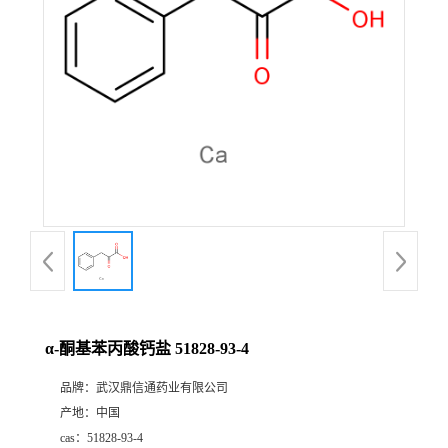
证
书
荣
誉
产
品
展
α-酮基苯丙酸钙盐 51828-93-4
厅
品牌：
武汉鼎信通药业有限公司
产地：
中国
联
cas：
51828-93-4