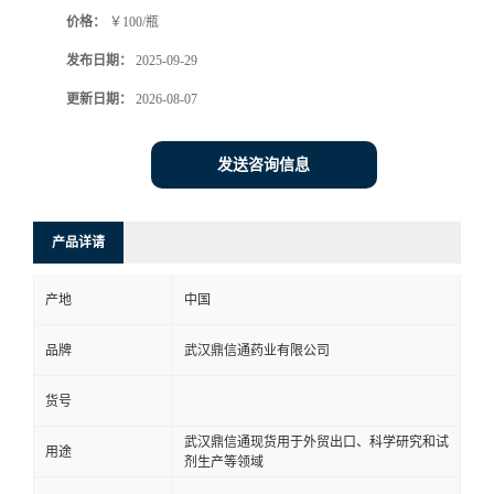
价格：
￥100/瓶
系
发布日期：
2025-09-29
方
更新日期：
2026-08-07
式
发送咨询信息
在
产品详请
线
产地
中国
留
品牌
武汉鼎信通药业有限公司
言
货号
武汉鼎信通现货用于外贸出口、科学研究和试
用途
剂生产等领域