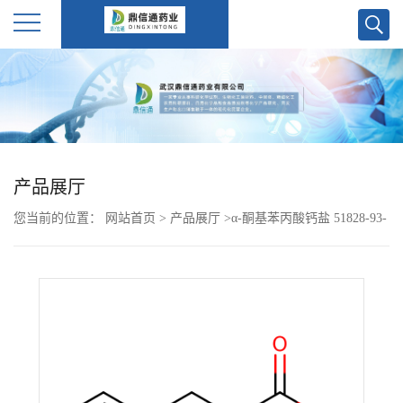
公
司
首
产品展厅
页
您当前的位置：
网站首页
>
产品展厅
>
α-酮基苯丙酸钙盐 51828-93-
公
4
司
介
绍