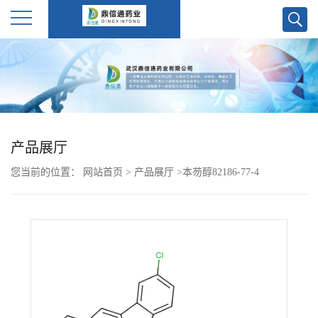
公
司
首
产品展厅
页
您当前的位置：
网站首页
>
产品展厅
>
本芴醇82186-77-4
公
司
介
绍