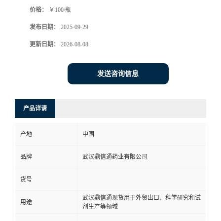
价格：
￥100/瓶
系
发布日期：
2025-09-29
方
更新日期：
2026-08-08
式
发送咨询信息
在
产品详请
线
产地
中国
留
品牌
武汉鼎信通药业有限公司
言
货号
武汉鼎信通现货用于外贸出口、科学研究和试
用途
剂生产等领域