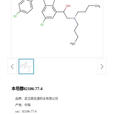
证
书
荣
誉
产
品
展
本芴醇82186-77-4
厅
品牌：
武汉鼎信通药业有限公司
产地：
中国
联
cas：
82186-77-4