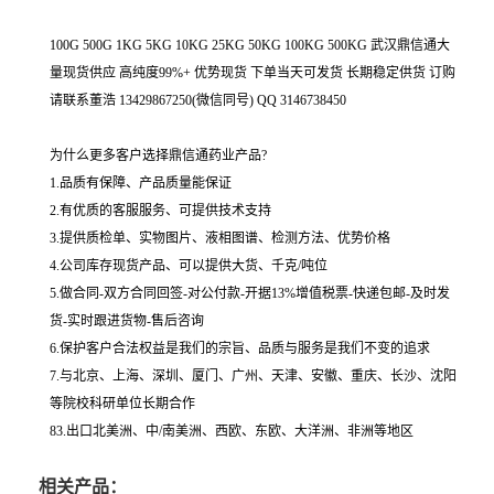
100G 500G 1KG 5KG 10KG 25KG 50KG 100KG 500KG 武汉鼎信通大
量现货供应 高纯度99%+ 优势现货 下单当天可发货 长期稳定供货 订购
请联系董浩 13429867250(微信同号) QQ 3146738450
为什么更多客户选择鼎信通药业产品?
1.品质有保障、产品质量能保证
2.有优质的客服服务、可提供技术支持
3.提供质检单、实物图片、液相图谱、检测方法、优势价格
4.公司库存现货产品、可以提供大货、千克/吨位
5.做合同-双方合同回签-对公付款-开据13%增值税票-快递包邮-及时发
货-实时跟进货物-售后咨询
6.保护客户合法权益是我们的宗旨、品质与服务是我们不变的追求
7.与北京、上海、深圳、厦门、广州、天津、安徽、重庆、长沙、沈阳
等院校科研单位长期合作
83.出口北美洲、中/南美洲、西欧、东欧、大洋洲、非洲等地区
相关产品：