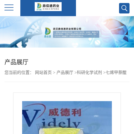
公
司
首
产品展厅
页
您当前的位置：
网站首页
>
产品展厅
>
科研化学试剂
>
七烯甲萘醌
公
2124-57-4 武汉鼎信通药业大量现货供应
司
介
绍