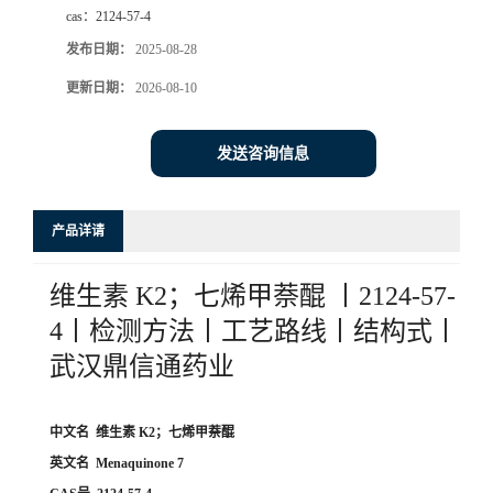
cas：
2124-57-4
系
发布日期：
2025-08-28
更新日期：
2026-08-10
方
式
发送咨询信息
在
产品详请
线
维生素 K2；七烯甲萘醌 丨2124-57-
留
4丨检测方法丨工艺路线丨结构式丨
武汉鼎信通药业
言
中文名 维生素 K2；七烯甲萘醌
英文名 Menaquinone 7