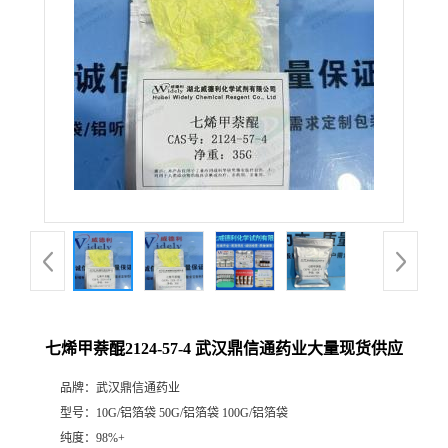
证
书
荣
誉
产
品
展
七烯甲萘醌2124-57-4 武汉鼎信通药业大量现货供应
厅
品牌：
武汉鼎信通药业
型号：
10G/铝箔袋 50G/铝箔袋 100G/铝箔袋
联
纯度：
98%+