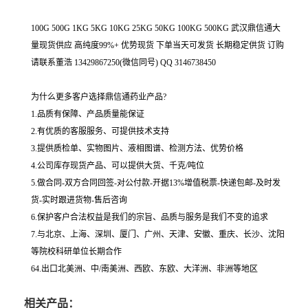
100G 500G 1KG 5KG 10KG 25KG 50KG 100KG 500KG 武汉鼎信通大
量现货供应 高纯度99%+ 优势现货 下单当天可发货 长期稳定供货 订购
请联系董浩 13429867250(微信同号) QQ 3146738450
为什么更多客户选择鼎信通药业产品?
1.品质有保障、产品质量能保证
2.有优质的客服服务、可提供技术支持
3.提供质检单、实物图片、液相图谱、检测方法、优势价格
4.公司库存现货产品、可以提供大货、千克/吨位
5.做合同-双方合同回签-对公付款-开据13%增值税票-快递包邮-及时发
货-实时跟进货物-售后咨询
6.保护客户合法权益是我们的宗旨、品质与服务是我们不变的追求
7.与北京、上海、深圳、厦门、广州、天津、安徽、重庆、长沙、沈阳
等院校科研单位长期合作
64.出口北美洲、中/南美洲、西欧、东欧、大洋洲、非洲等地区
相关产品：