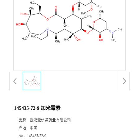
证
书
荣
誉
产
品
展
145435-72-9 加米霉素
厅
品牌：
武汉鼎信通药业有限公司
产地：
中国
联
cas：
145435-72-9