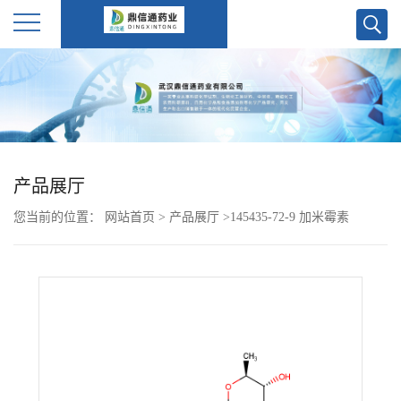
公
司
首
产品展厅
页
您当前的位置：
网站首页
>
产品展厅
>
145435-72-9 加米霉素
公
司
介
绍