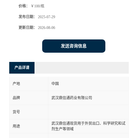
价格：
￥100/瓶
系
发布日期：
2025-07-29
方
更新日期：
2026-08-06
式
发送咨询信息
在
产品详请
线
产地
中国
留
品牌
武汉鼎信通药业有限公司
言
货号
武汉鼎信通现货用于外贸出口、科学研究和试
用途
剂生产等领域