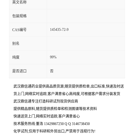
英文名称
包装规格
145435-72-9
CAS编号
别名
99%
纯度
是否进口
否
武汉鼎信通药业提供高品质货源,随货提供质检单,出口标准,快递及时送
货上门,网络实时追踪,客户满意省心高纯度,可根据客户需求分装发货
武汉鼎信通专注打造科研试剂现货供应商
提供精品原料,随货提供质检单和检测图谱等技术资料
快递送货上门,网络实时追踪,客户满意省心
技术服务热线:董浩 13429867250 Q Q 3146738450
化学试剂,仅用于科研和外贸出口,严禁用于违规行为!