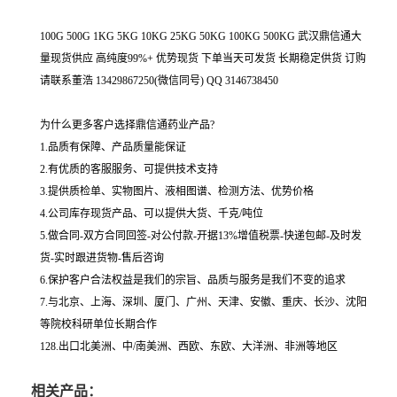
100G 500G 1KG 5KG 10KG 25KG 50KG 100KG 500KG 武汉鼎信通大
量现货供应 高纯度99%+ 优势现货 下单当天可发货 长期稳定供货 订购
请联系董浩 13429867250(微信同号) QQ 3146738450
为什么更多客户选择鼎信通药业产品?
1.品质有保障、产品质量能保证
2.有优质的客服服务、可提供技术支持
3.提供质检单、实物图片、液相图谱、检测方法、优势价格
4.公司库存现货产品、可以提供大货、千克/吨位
5.做合同-双方合同回签-对公付款-开据13%增值税票-快递包邮-及时发
货-实时跟进货物-售后咨询
6.保护客户合法权益是我们的宗旨、品质与服务是我们不变的追求
7.与北京、上海、深圳、厦门、广州、天津、安徽、重庆、长沙、沈阳
等院校科研单位长期合作
128.出口北美洲、中/南美洲、西欧、东欧、大洋洲、非洲等地区
相关产品：