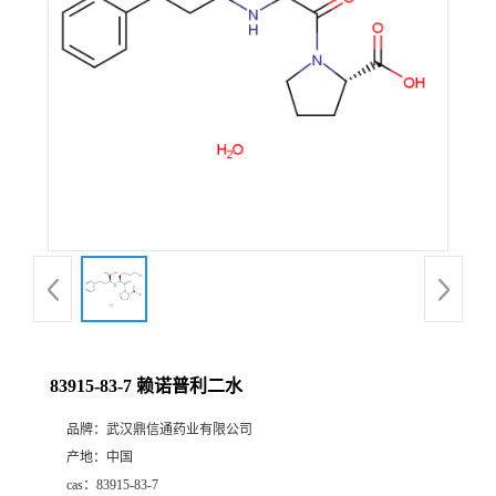
证
书
荣
誉
产
品
展
83915-83-7 赖诺普利二水
厅
品牌：
武汉鼎信通药业有限公司
产地：
中国
联
cas：
83915-83-7