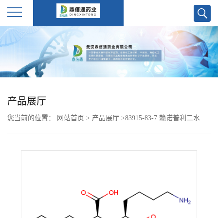
公
司
首
产品展厅
页
您当前的位置：
网站首页
>
产品展厅
>
83915-83-7 赖诺普利二水
公
司
介
绍