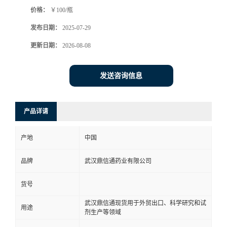
价格：
￥100/瓶
系
发布日期：
2025-07-29
方
更新日期：
2026-08-08
式
发送咨询信息
在
产品详请
线
产地
中国
留
品牌
武汉鼎信通药业有限公司
言
货号
武汉鼎信通现货用于外贸出口、科学研究和试
用途
剂生产等领域