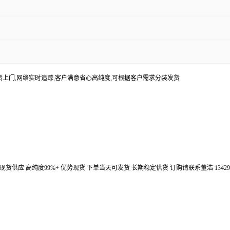
货上门,网络实时追踪,客户满意省心高纯度,可根据客户需求分装发货
汉鼎信通大量现货供应 高纯度99%+ 优势现货 下单当天可发货 长期稳定供货 订购请联系董浩 134298672