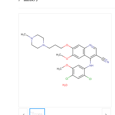
证
书
荣
誉
产
品
展
厅
联