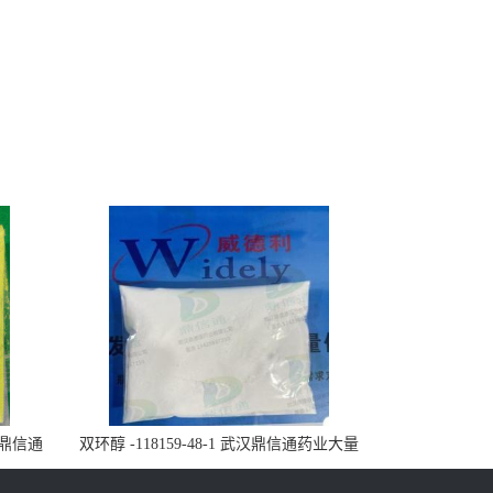
武汉鼎信通
双环醇 -118159-48-1 武汉鼎信通药业大量
现货供应