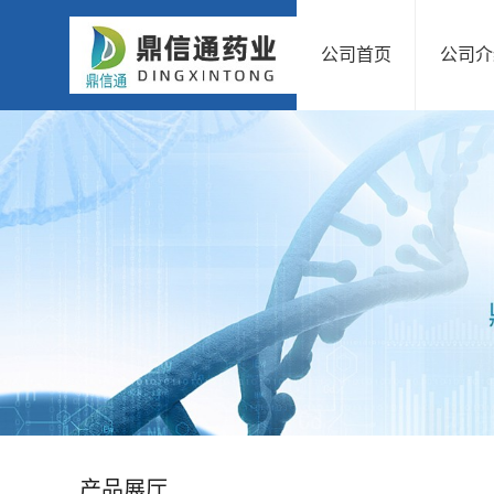
公司首页
公司介
公
司
首
页
公
司
介
绍
产品展厅