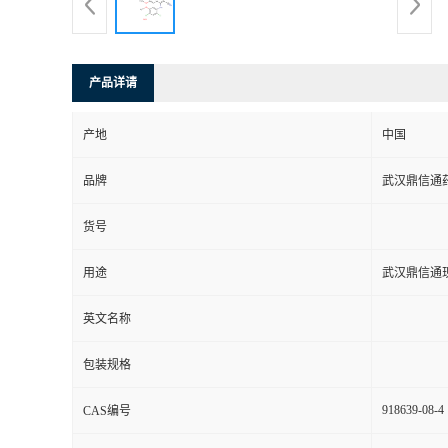
系
方
产品详请
式
产地
中国
品牌
武汉鼎信通
在
货号
线
用途
武汉鼎信通
留
英文名称
言
包装规格
918639-08-4
CAS编号