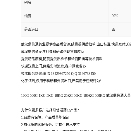
别名
99%
纯度
是否进口
否
武汉鼎信通药业提供高品质货源,随货提供质检单,出口标准,快递及时送
武汉鼎信通专注打造科研试剂现货供应商
提供精品原料,随货提供质检单和检测图谱等技术资料
快递送货上门,网络实时追踪,客户满意省心
技术服务热线:董浩 13429867250 Q Q 3146738450
化学试剂,仅用于科研和外贸出口,严禁用于违规行为!
100G 500G 1KG 5KG 10KG 25KG 50KG 100KG 500KG 武
为什么更多客户选择鼎信通药业产品?
1.品质有保障、产品质量能保证
2.有优质的客服服务、可提供技术支持