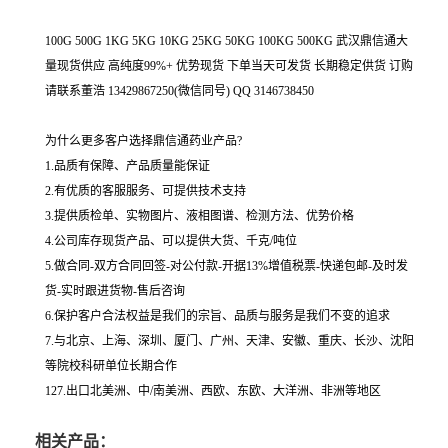
100G 500G 1KG 5KG 10KG 25KG 50KG 100KG 500KG 武汉鼎信通大
量现货供应 高纯度99%+ 优势现货 下单当天可发货 长期稳定供货 订购
请联系董浩 13429867250(微信同号) QQ 3146738450
为什么更多客户选择鼎信通药业产品?
1.品质有保障、产品质量能保证
2.有优质的客服服务、可提供技术支持
3.提供质检单、实物图片、液相图谱、检测方法、优势价格
4.公司库存现货产品、可以提供大货、千克/吨位
5.做合同-双方合同回签-对公付款-开据13%增值税票-快递包邮-及时发
货-实时跟进货物-售后咨询
6.保护客户合法权益是我们的宗旨、品质与服务是我们不变的追求
7.与北京、上海、深圳、厦门、广州、天津、安徽、重庆、长沙、沈阳
等院校科研单位长期合作
127.出口北美洲、中/南美洲、西欧、东欧、大洋洲、非洲等地区
相关产品：