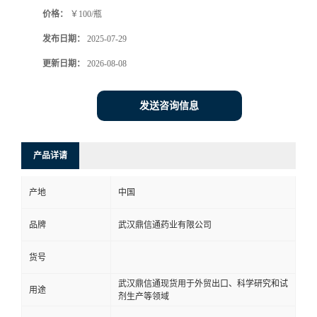
价格：
￥100/瓶
系
发布日期：
2025-07-29
方
更新日期：
2026-08-08
式
发送咨询信息
在
产品详请
线
产地
中国
留
品牌
武汉鼎信通药业有限公司
言
货号
武汉鼎信通现货用于外贸出口、科学研究和试
用途
剂生产等领域