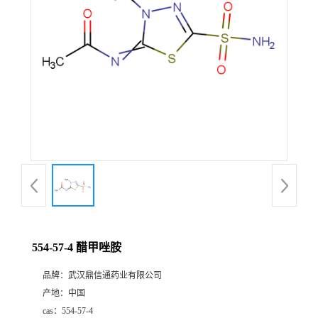
证
书
荣
誉
产
品
展
554-57-4 醋甲唑胺
厅
品牌：
武汉鼎信通药业有限公司
产地：
中国
联
cas：
554-57-4