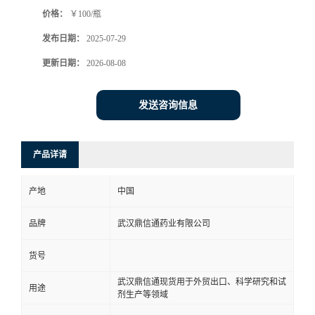
价格：
￥100/瓶
系
发布日期：
2025-07-29
方
更新日期：
2026-08-08
式
发送咨询信息
在
产品详请
线
产地
中国
留
品牌
武汉鼎信通药业有限公司
言
货号
武汉鼎信通现货用于外贸出口、科学研究和试
用途
剂生产等领域