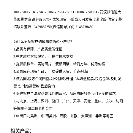
100G 500G 1KG 5KG 10KG 25KG 50KG 100KG 500KG 武汉鼎信通大
量现货供应 高纯度99%+ 优势现货 下单当天可发货 长期稳定供货 订购
请联系董浩 13429867250(微信同号) QQ 3146738450
为什么更多客户选择鼎信通药业产品?
1.品质有保障、产品质量能保证
2.有优质的客服服务、可提供技术支持
3.提供质检单、实物图片、液相图谱、检测方法、优势价格
4.公司库存现货产品、可以提供大货、千克/吨位
5.做合同-双方合同回签-对公付款-开据13%增值税票-快递包邮-及时发
货-实时跟进货物-售后咨询
6.保护客户合法权益是我们的宗旨、品质与服务是我们不变的追求
7.与北京、上海、深圳、厦门、广州、天津、安徽、重庆、长沙、沈阳
等院校科研单位长期合作
130.出口北美洲、中/南美洲、西欧、东欧、大洋洲、非洲等地区
相关产品：