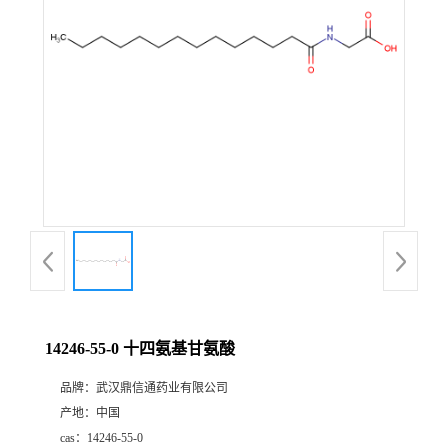
证
书
荣
誉
产
品
展
14246-55-0 十四氨基甘氨酸
厅
品牌：
武汉鼎信通药业有限公司
产地：
中国
联
cas：
14246-55-0