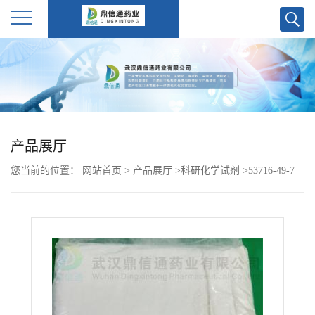
公
司
首
产品展厅
页
您当前的位置：
网站首页
>
产品展厅
>
科研化学试剂
>
53716-49-7
公
卡洛芬-武汉鼎信通药业大量现货供应
司
介
绍