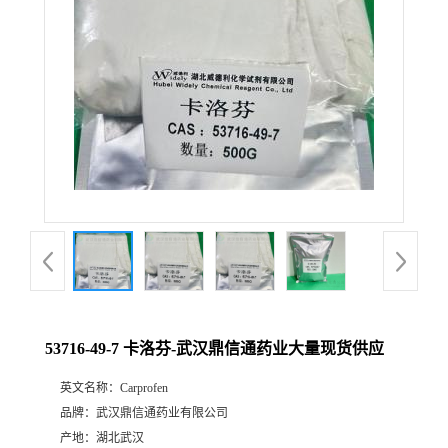
证
书
荣
誉
产
品
展
53716-49-7 卡洛芬-武汉鼎信通药业大量现货供应
厅
英文名称：
Carprofen
品牌：
武汉鼎信通药业有限公司
联
产地：
湖北武汉