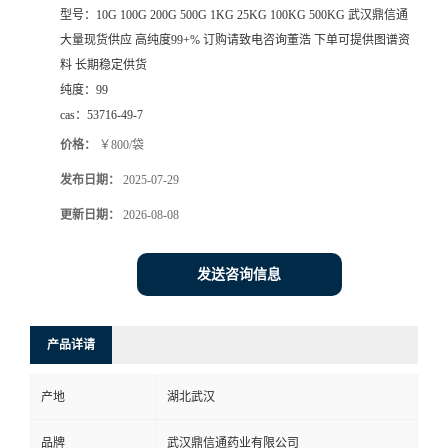
型号：
10G 100G 200G 500G 1KG 25KG 100KG 500KG 武汉鼎信通
系
大量现货供应 高纯度99+% 订购请致电咨询董浩 下单可提供图谱资
料 长期稳定供货
方
纯度：
99
cas：
53716-49-7
式
价格：
￥800/袋
发布日期：
2025-07-29
在
更新日期：
2026-08-08
线
发送咨询信息
留
言
产品详请
产地
湖北武汉
品牌
武汉鼎信通药业有限公司