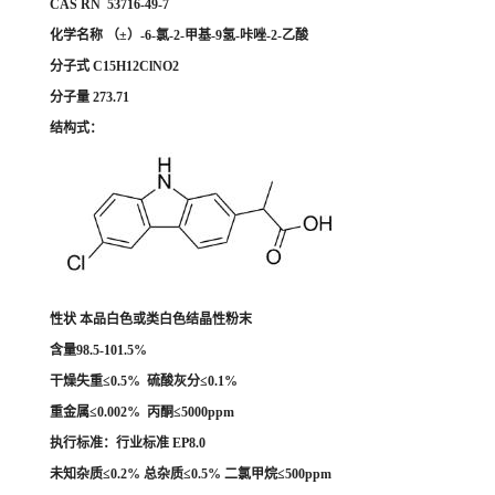
CAS RN 53716-49-7
化学名称 （±）-6-氯-2-甲基-9氢-咔唑-2-乙酸
分子式 C15H12ClNO2
分子量 273.71
结构式：
性状 本品白色或类白色结晶性粉末
含量98.5-101.5%
干燥失重≤0.5% 硫酸灰分≤0.1%
重金属≤0.002% 丙酮≤5000ppm
执行标准：行业标准 EP8.0
未知杂质≤0.2% 总杂质≤0.5% 二氯甲烷≤500ppm