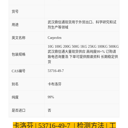
货号
武汉鼎信通现货用于外贸出口、科学研究和试
用途
剂生产等领域
Carprofen
英文名称
10G 100G 200G 500G 1KG 25KG 100KG 500KG
武汉鼎信通大量现货供应 高纯度99+% 订购请
包装规格
致电咨询董浩 下单可提供图谱资料 长期稳定供
货
53716-49-7
CAS编号
别名
卡布洛芬
99%
纯度
是否进口
否
卡洛芬 | 53716-49-7 | 检测方法 | 工