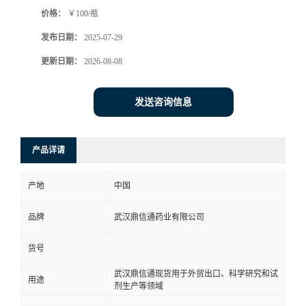
价格：
￥100/瓶
系
发布日期：
2025-07-29
方
更新日期：
2026-08-08
式
发送咨询信息
在
产品详请
线
产地
中国
留
品牌
武汉鼎信通药业有限公司
言
货号
武汉鼎信通现货用于外贸出口、科学研究和试
用途
剂生产等领域