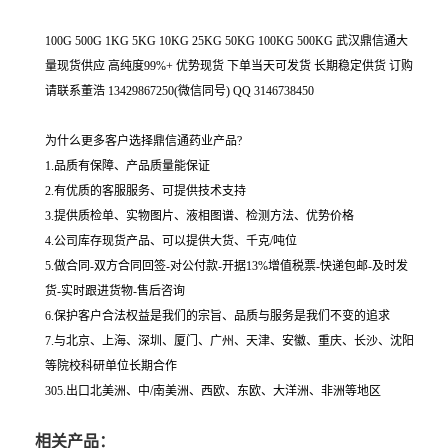
100G 500G 1KG 5KG 10KG 25KG 50KG 100KG 500KG 武汉鼎信通大
量现货供应 高纯度99%+ 优势现货 下单当天可发货 长期稳定供货 订购
请联系董浩 13429867250(微信同号) QQ 3146738450
为什么更多客户选择鼎信通药业产品?
1.品质有保障、产品质量能保证
2.有优质的客服服务、可提供技术支持
3.提供质检单、实物图片、液相图谱、检测方法、优势价格
4.公司库存现货产品、可以提供大货、千克/吨位
5.做合同-双方合同回签-对公付款-开据13%增值税票-快递包邮-及时发
货-实时跟进货物-售后咨询
6.保护客户合法权益是我们的宗旨、品质与服务是我们不变的追求
7.与北京、上海、深圳、厦门、广州、天津、安徽、重庆、长沙、沈阳
等院校科研单位长期合作
305.出口北美洲、中/南美洲、西欧、东欧、大洋洲、非洲等地区
相关产品：