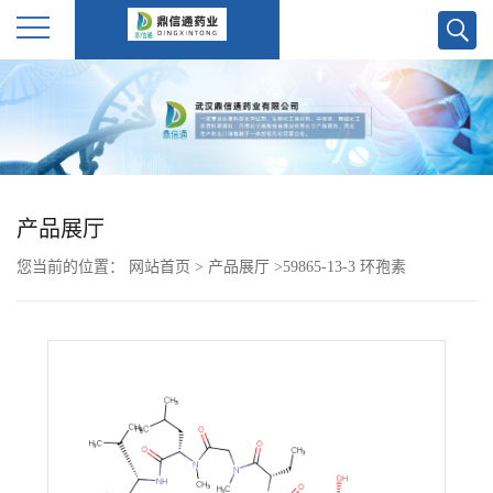
公
司
首
产品展厅
页
您当前的位置：
网站首页
>
产品展厅
>
59865-13-3 环孢素
公
司
介
绍