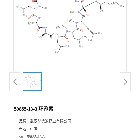
证
书
荣
誉
产
品
展
59865-13-3 环孢素
厅
品牌：
武汉鼎信通药业有限公司
产地：
中国
联
cas：
59865-13-3