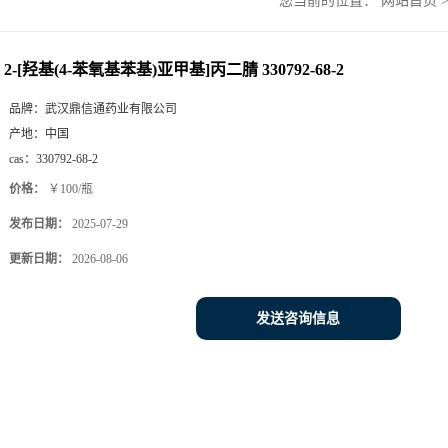
您当前的位置：
网站首页
2-[羟基(4-苯氧基苯基)亚甲基]丙二腈 330792-68-2
品牌：
武汉鼎信通药业有限公司
产地：
中国
cas：
330792-68-2
价格：
￥100/瓶
发布日期：
2025-07-29
更新日期：
2026-08-06
发送咨询信息