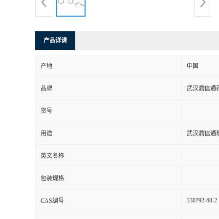
系
方
产品详请
式
产地
中国
品牌
武汉鼎信通
在
货号
线
用途
武汉鼎信通
留
英文名称
言
包装规格
330792-68-2
CAS编号