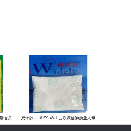
武汉鼎信通
双环醇 -118159-48-1 武汉鼎信通药业大量
现货供应