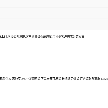
货上门,网络实时追踪,客户满意省心高纯度,可根据客户需求分装发货
汉鼎信通大量现货供应 高纯度99%+ 优势现货 下单当天可发货 长期稳定供货 订购请联系董浩 134298672