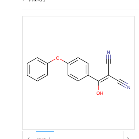
证
书
荣
誉
产
品
展
厅
联