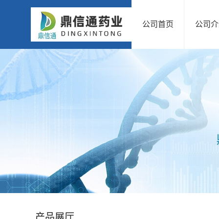
公司首页
公司介
公
司
首
页
公
司
介
绍
产品展厅