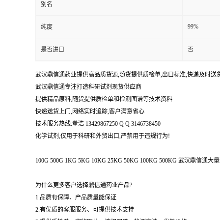
别名
99%
纯度
是否进口
否
武汉鼎信通药业提供高品质货源,随货提供质检单,出口标准,快递及时送
武汉鼎信通专注打造科研试剂现货供应商
提供精品原料,随货提供质检单和检测图谱等技术资料
快递送货上门,网络实时追踪,客户满意省心
技术服务热线:董浩 13429867250 Q Q 3146738450
化学试剂,仅用于科研和外贸出口,严禁用于违规行为!
100G 500G 1KG 5KG 10KG 25KG 50KG 100KG 500KG 武
为什么更多客户选择鼎信通药业产品?
1.品质有保障、产品质量能保证
2.有优质的客服服务、可提供技术支持