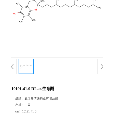
证
书
荣
誉
产
品
展
10191-41-0 DL-α-生育酚
厅
品牌：
武汉鼎信通药业有限公司
产地：
中国
联
cas：
10191-41-0