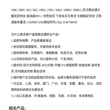
100G 500G 1KG 5KG 10KG 25KG 50KG 100KG 500KG 武汉鼎信通大
量现货供应 高纯度99%+ 优势现货 下单当天可发货 长期稳定供货 订购
请联系董浩 13429867250(微信同号) QQ 3146738450
为什么更多客户选择鼎信通药业产品?
1.品质有保障、产品质量能保证
2.有优质的客服服务、可提供技术支持
3.提供质检单、实物图片、液相图谱、检测方法、优势价格
4.公司库存现货产品、可以提供大货、千克/吨位
5.做合同-双方合同回签-对公付款-开据13%增值税票-快递包邮-及时发
货-实时跟进货物-售后咨询
6.保护客户合法权益是我们的宗旨、品质与服务是我们不变的追求
7.与北京、上海、深圳、厦门、广州、天津、安徽、重庆、长沙、沈阳
等院校科研单位长期合作
112.出口北美洲、中/南美洲、西欧、东欧、大洋洲、非洲等地区
相关产品：