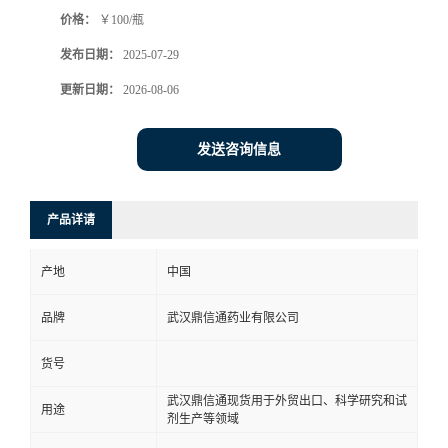
价格：
￥100/瓶
系
发布日期：
2025-07-29
方
更新日期：
2026-08-06
式
发送咨询信息
在
产品详请
线
产地
中国
留
品牌
武汉鼎信通药业有限公司
言
货号
武汉鼎信通现货用于外贸出口、科学研究和试
用途
剂生产等领域