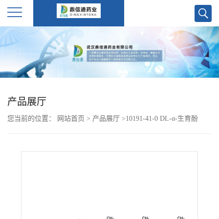
公
司
首
产品展厅
页
您当前的位置：
网站首页
>
产品展厅
>
10191-41-0 DL-α-生育酚
公
司
介
绍