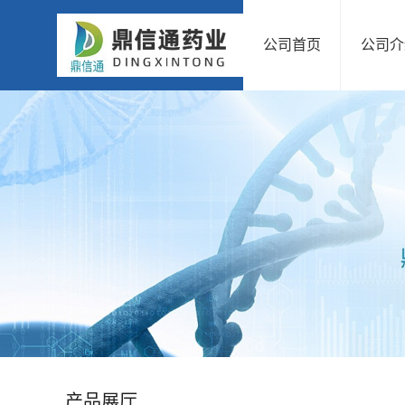
公司首页
公司介
公
司
首
页
公
司
介
绍
产品展厅