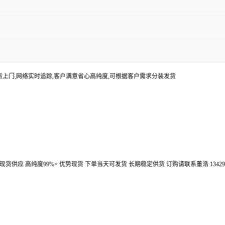
货上门,网络实时追踪,客户满意省心高纯度,可根据客户需求分装发货
汉鼎信通大量现货供应 高纯度99%+ 优势现货 下单当天可发货 长期稳定供货 订购请联系董浩 134298672