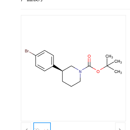
证
书
荣
誉
产
品
展
厅
联