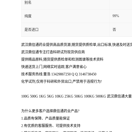
别名
99%
纯度
是否进口
否
武汉鼎信通药业提供高品质货源,随货提供质检单,出口标准,快递及时送
武汉鼎信通专注打造科研试剂现货供应商
提供精品原料,随货提供质检单和检测图谱等技术资料
快递送货上门,网络实时追踪,客户满意省心
技术服务热线:董浩 13429867250 Q Q 3146738450
化学试剂,仅用于科研和外贸出口,严禁用于违规行为!
100G 500G 1KG 5KG 10KG 25KG 50KG 100KG 500KG 武
为什么更多客户选择鼎信通药业产品?
1.品质有保障、产品质量能保证
2.有优质的客服服务、可提供技术支持