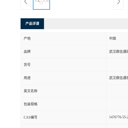
系
方
产品详请
式
产地
中国
品牌
武汉鼎信通
在
货号
线
用途
武汉鼎信通
留
英文名称
言
包装规格
1476776-55-
CAS编号