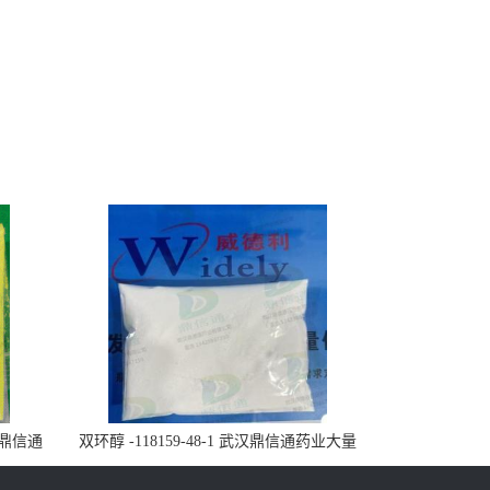
武汉鼎信通
双环醇 -118159-48-1 武汉鼎信通药业大量
现货供应