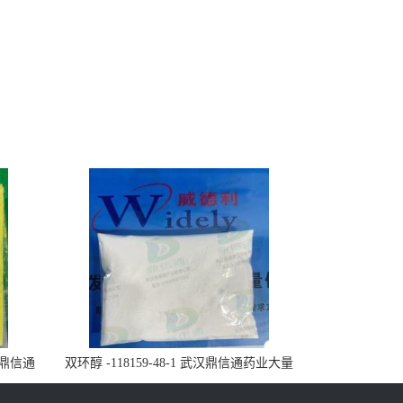
武汉鼎信通
双环醇 -118159-48-1 武汉鼎信通药业大量
现货供应