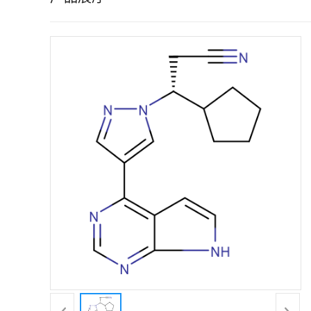
证
书
荣
誉
产
品
展
厅
联