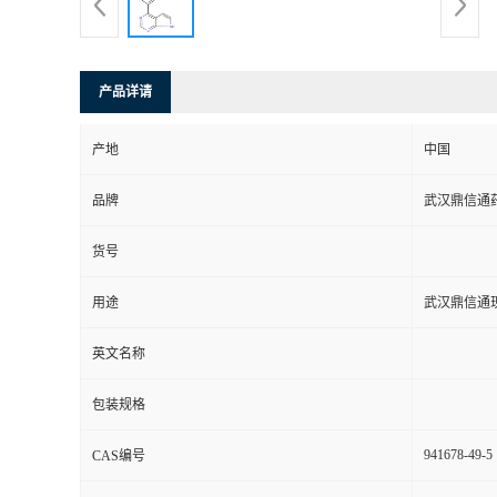
系
方
产品详请
式
产地
中国
品牌
武汉鼎信通
在
货号
线
用途
武汉鼎信通
留
英文名称
言
包装规格
941678-49-5
CAS编号