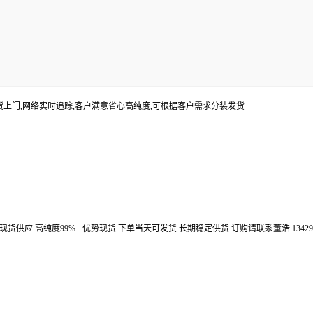
货上门,网络实时追踪,客户满意省心高纯度,可根据客户需求分装发货
汉鼎信通大量现货供应 高纯度99%+ 优势现货 下单当天可发货 长期稳定供货 订购请联系董浩 134298672