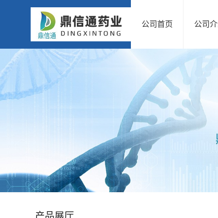
公司首页
公司介
公
司
首
页
公
司
介
绍
产品展厅