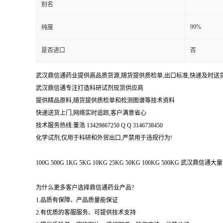
别名
99%
纯度
是否进口
否
武汉鼎信通药业提供高品质货源,随货提供质检单,出口标准,快递及时送
武汉鼎信通专注打造科研试剂现货供应商
提供精品原料,随货提供质检单和检测图谱等技术资料
快递送货上门,网络实时追踪,客户满意省心
技术服务热线:董浩 13429867250 Q Q 3146738450
化学试剂,仅用于科研和外贸出口,严禁用于违规行为!
100G 500G 1KG 5KG 10KG 25KG 50KG 100KG 500KG 武
为什么更多客户选择鼎信通药业产品?
1.品质有保障、产品质量能保证
2.有优质的客服服务、可提供技术支持