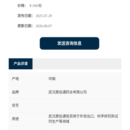
价格：
￥100/瓶
系
发布日期：
2025-07-29
方
更新日期：
2026-08-07
式
发送咨询信息
在
产品详请
线
产地
中国
留
品牌
武汉鼎信通药业有限公司
言
货号
武汉鼎信通现货用于外贸出口、科学研究和试
用途
剂生产等领域