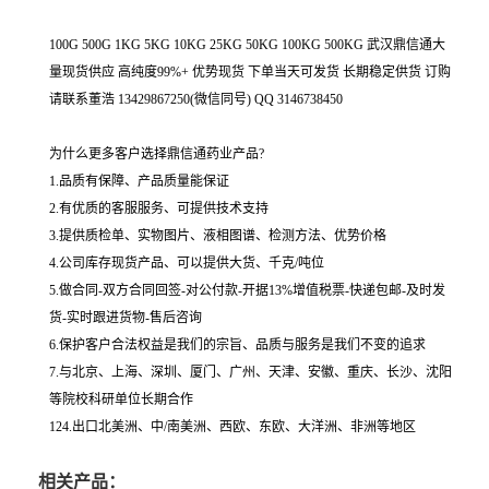
100G 500G 1KG 5KG 10KG 25KG 50KG 100KG 500KG 武汉鼎信通大
量现货供应 高纯度99%+ 优势现货 下单当天可发货 长期稳定供货 订购
请联系董浩 13429867250(微信同号) QQ 3146738450
为什么更多客户选择鼎信通药业产品?
1.品质有保障、产品质量能保证
2.有优质的客服服务、可提供技术支持
3.提供质检单、实物图片、液相图谱、检测方法、优势价格
4.公司库存现货产品、可以提供大货、千克/吨位
5.做合同-双方合同回签-对公付款-开据13%增值税票-快递包邮-及时发
货-实时跟进货物-售后咨询
6.保护客户合法权益是我们的宗旨、品质与服务是我们不变的追求
7.与北京、上海、深圳、厦门、广州、天津、安徽、重庆、长沙、沈阳
等院校科研单位长期合作
124.出口北美洲、中/南美洲、西欧、东欧、大洋洲、非洲等地区
相关产品：