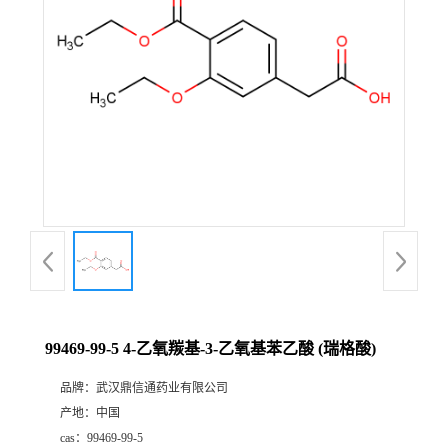
证
书
荣
誉
产
品
展
99469-99-5 4-乙氧羰基-3-乙氧基苯乙酸 (瑞格酸)
厅
品牌：
武汉鼎信通药业有限公司
产地：
中国
联
cas：
99469-99-5