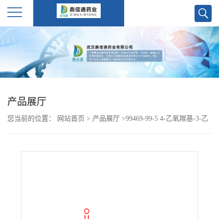
公
司
首
产品展厅
页
您当前的位置：
网站首页
>
产品展厅
>
99469-99-5 4-乙氧羰基-3-乙
公
氧基苯乙酸 (瑞格酸)
司
介
绍