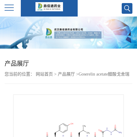
公
司
首
产品展厅
页
您当前的位置：
网站首页
>
产品展厅
>
Goserelin acetate醋酸戈舍瑞
公
林 145781-92-6
司
介
绍