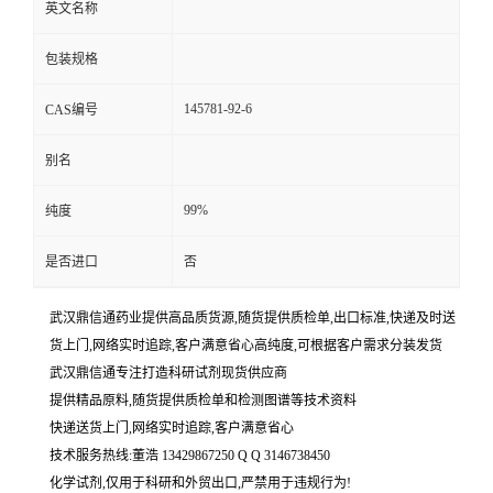
英文名称
包装规格
145781-92-6
CAS编号
别名
99%
纯度
是否进口
否
武汉鼎信通药业提供高品质货源,随货提供质检单,出口标准,快递及时送
货上门,网络实时追踪,客户满意省心高纯度,可根据客户需求分装发货
武汉鼎信通专注打造科研试剂现货供应商
提供精品原料,随货提供质检单和检测图谱等技术资料
快递送货上门,网络实时追踪,客户满意省心
技术服务热线:董浩 13429867250 Q Q 3146738450
化学试剂,仅用于科研和外贸出口,严禁用于违规行为!