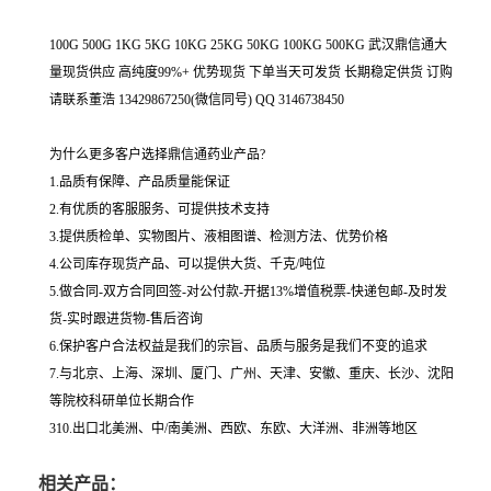
100G 500G 1KG 5KG 10KG 25KG 50KG 100KG 500KG 武汉鼎信通大
量现货供应 高纯度99%+ 优势现货 下单当天可发货 长期稳定供货 订购
请联系董浩 13429867250(微信同号) QQ 3146738450
为什么更多客户选择鼎信通药业产品?
1.品质有保障、产品质量能保证
2.有优质的客服服务、可提供技术支持
3.提供质检单、实物图片、液相图谱、检测方法、优势价格
4.公司库存现货产品、可以提供大货、千克/吨位
5.做合同-双方合同回签-对公付款-开据13%增值税票-快递包邮-及时发
货-实时跟进货物-售后咨询
6.保护客户合法权益是我们的宗旨、品质与服务是我们不变的追求
7.与北京、上海、深圳、厦门、广州、天津、安徽、重庆、长沙、沈阳
等院校科研单位长期合作
310.出口北美洲、中/南美洲、西欧、东欧、大洋洲、非洲等地区
相关产品：