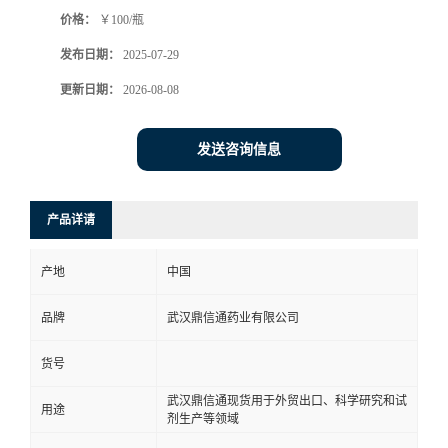
价格：
￥100/瓶
系
发布日期：
2025-07-29
方
更新日期：
2026-08-08
式
发送咨询信息
在
产品详请
线
产地
中国
留
品牌
武汉鼎信通药业有限公司
言
货号
武汉鼎信通现货用于外贸出口、科学研究和试
用途
剂生产等领域