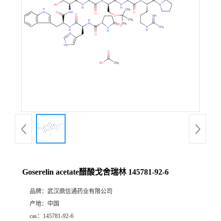
证
书
荣
誉
产
品
展
Goserelin acetate醋酸戈舍瑞林 145781-92-6
厅
品牌：
武汉鼎信通药业有限公司
产地：
中国
联
cas：
145781-92-6