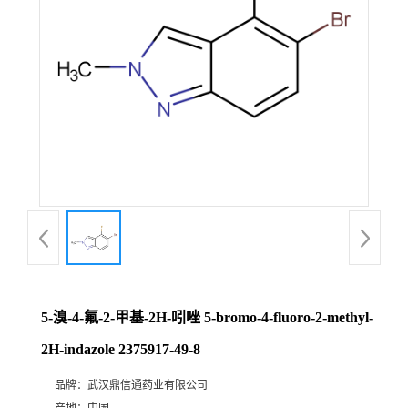
证
书
荣
誉
产
品
展
5-溴-4-氟-2-甲基-2H-吲唑 5-bromo-4-fluoro-2-methyl-
厅
2H-indazole 2375917-49-8
品牌：
武汉鼎信通药业有限公司
联