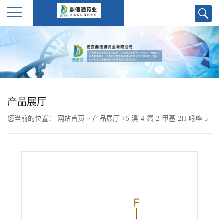
公
司
首
产品展厅
页
您当前的位置：
网站首页
>
产品展厅
>
5-溴-4-氟-2-甲基-2H-吲唑 5-
公
bromo-4-fluoro-2-methyl-2H-indazole 2375917-49-8
司
介
绍