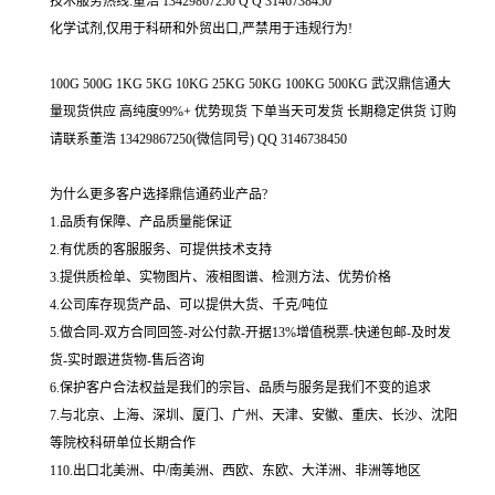
技术服务热线:董浩 13429867250 Q Q 3146738450
化学试剂,仅用于科研和外贸出口,严禁用于违规行为!
100G 500G 1KG 5KG 10KG 25KG 50KG 100KG 500KG 武汉鼎信通大
量现货供应 高纯度99%+ 优势现货 下单当天可发货 长期稳定供货 订购
请联系董浩 13429867250(微信同号) QQ 3146738450
为什么更多客户选择鼎信通药业产品?
1.品质有保障、产品质量能保证
2.有优质的客服服务、可提供技术支持
3.提供质检单、实物图片、液相图谱、检测方法、优势价格
4.公司库存现货产品、可以提供大货、千克/吨位
5.做合同-双方合同回签-对公付款-开据13%增值税票-快递包邮-及时发
货-实时跟进货物-售后咨询
6.保护客户合法权益是我们的宗旨、品质与服务是我们不变的追求
7.与北京、上海、深圳、厦门、广州、天津、安徽、重庆、长沙、沈阳
等院校科研单位长期合作
110.出口北美洲、中/南美洲、西欧、东欧、大洋洲、非洲等地区