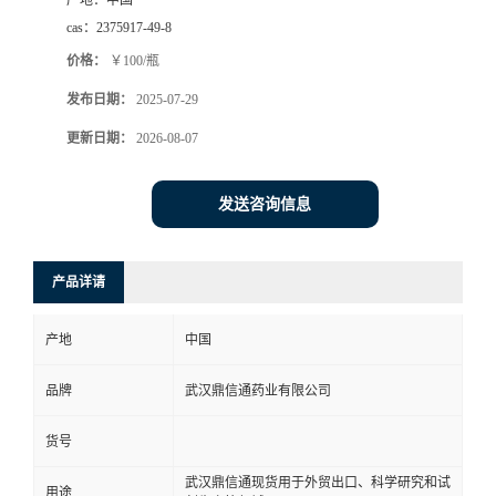
产地：
中国
cas：
2375917-49-8
系
价格：
￥100/瓶
方
发布日期：
2025-07-29
更新日期：
2026-08-07
式
在
发送咨询信息
线
产品详请
留
产地
中国
言
品牌
武汉鼎信通药业有限公司
货号
武汉鼎信通现货用于外贸出口、科学研究和试
用途