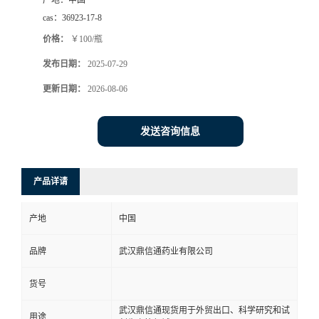
产地：
中国
cas：
36923-17-8
系
价格：
￥100/瓶
方
发布日期：
2025-07-29
更新日期：
2026-08-06
式
在
发送咨询信息
线
产品详请
留
产地
中国
言
品牌
武汉鼎信通药业有限公司
货号
武汉鼎信通现货用于外贸出口、科学研究和试
用途