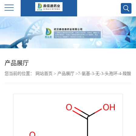
公
司
首
产品展厅
页
您当前的位置：
网站首页
>
产品展厅
>
7-氨基-3-无-3-头孢环-4-羧酸
公
7-Amino-3-cephem-4-carboxylic acid (7-ANCA) 36923-17-8
司
介
绍