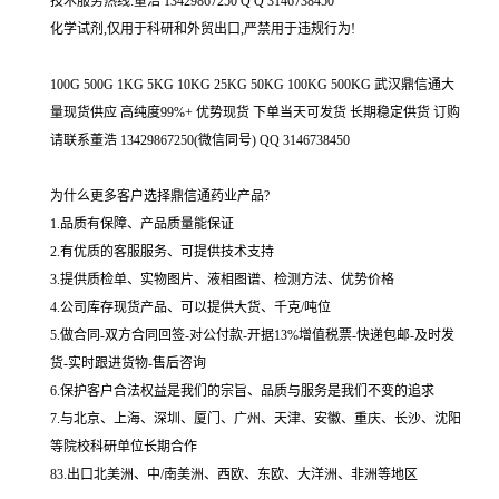
技术服务热线:董浩 13429867250 Q Q 3146738450
化学试剂,仅用于科研和外贸出口,严禁用于违规行为!
100G 500G 1KG 5KG 10KG 25KG 50KG 100KG 500KG 武汉鼎信通大
量现货供应 高纯度99%+ 优势现货 下单当天可发货 长期稳定供货 订购
请联系董浩 13429867250(微信同号) QQ 3146738450
为什么更多客户选择鼎信通药业产品?
1.品质有保障、产品质量能保证
2.有优质的客服服务、可提供技术支持
3.提供质检单、实物图片、液相图谱、检测方法、优势价格
4.公司库存现货产品、可以提供大货、千克/吨位
5.做合同-双方合同回签-对公付款-开据13%增值税票-快递包邮-及时发
货-实时跟进货物-售后咨询
6.保护客户合法权益是我们的宗旨、品质与服务是我们不变的追求
7.与北京、上海、深圳、厦门、广州、天津、安徽、重庆、长沙、沈阳
等院校科研单位长期合作
83.出口北美洲、中/南美洲、西欧、东欧、大洋洲、非洲等地区