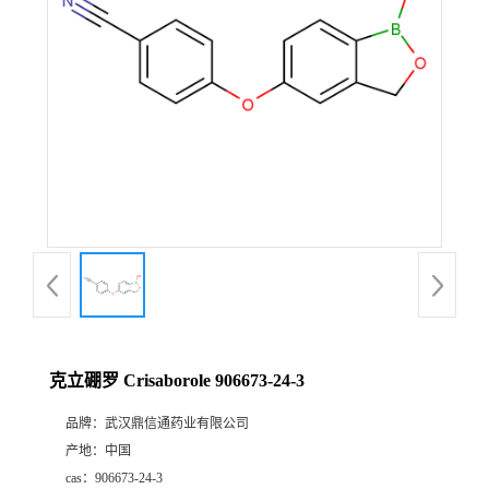
证
书
荣
誉
产
品
展
克立硼罗 Crisaborole 906673-24-3
厅
品牌：
武汉鼎信通药业有限公司
产地：
中国
联
cas：
906673-24-3