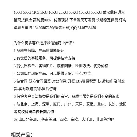
100G 500G 1KG 5KG 10KG 25KG 50KG 100KG 500KG 武汉鼎信通大
量现货供应 高纯度99%+ 优势现货 下单当天可发货 长期稳定供货 订购
请联系董浩 13429867250(微信同号) QQ 3146738450
为什么更多客户选择鼎信通药业产品?
1.品质有保障、产品质量能保证
2.有优质的客服服务、可提供技术支持
3.提供质检单、实物图片、液相图谱、检测方法、优势价格
4.公司库存现货产品、可以提供大货、千克/吨位
5.做合同-双方合同回签-对公付款-开据13%增值税票-快递包邮-及时发
货-实时跟进货物-售后咨询
6.保护客户合法权益是我们的宗旨、品质与服务是我们不变的追求
7.与北京、上海、深圳、厦门、广州、天津、安徽、重庆、长沙、沈阳
等院校科研单位长期合作
68.出口北美洲、中/南美洲、西欧、东欧、大洋洲、非洲等地区
相关产品：