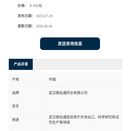
价格：
￥100/瓶
系
发布日期：
2025-07-29
方
更新日期：
2026-08-06
式
发送咨询信息
在
产品详请
线
产地
中国
留
品牌
武汉鼎信通药业有限公司
言
货号
武汉鼎信通现货用于外贸出口、科学研究和试
用途
剂生产等领域