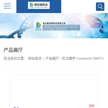
公
司
首
产品展厅
页
您当前的位置：
网站首页
>
产品展厅
>
克立硼罗 Crisaborole 906673-
公
24-3
司
介
绍