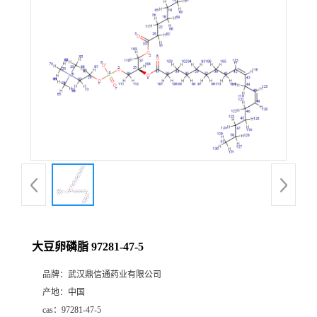
证
书
荣
誉
产
品
展
大豆卵磷脂 97281-47-5
厅
品牌：
武汉鼎信通药业有限公司
产地：
中国
联
cas：
97281-47-5