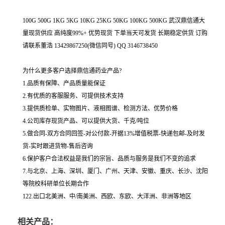
100G 500G 1KG 5KG 10KG 25KG 50KG 100KG 500KG 武汉鼎信通大
量现货供应 高纯度99%+ 优势现货 下单当天可发货 长期稳定供货 订购
请联系董浩 13429867250(微信同号) QQ 3146738450
为什么更多客户选择鼎信通药业产品?
1.品质有保障、产品质量能保证
2.有优质的客服服务、可提供技术支持
3.提供质检单、实物图片、液相图谱、检测方法、优势价格
4.公司库存现货产品、可以提供大货、千克/吨位
5.做合同-双方合同回签-对公付款-开据13%增值税票-快递包邮-及时发
货-实时跟进货物-售后咨询
6.保护客户合法权益是我们的宗旨、品质与服务是我们不变的追求
7.与北京、上海、深圳、厦门、广州、天津、安徽、重庆、长沙、沈阳
等院校科研单位长期合作
122.出口北美洲、中/南美洲、西欧、东欧、大洋洲、非洲等地区
相关产品：