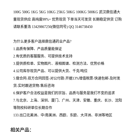
100G 500G 1KG 5KG 10KG 25KG 50KG 100KG 500KG 武汉鼎信通大
量现货供应 高纯度99%+ 优势现货 下单当天可发货 长期稳定供货 订购
请联系董浩 13429867250(微信同号) QQ 3146738450
为什么更多客户选择鼎信通药业产品?
1.品质有保障、产品质量能保证
2.有优质的客服服务、可提供技术支持
3.提供质检单、实物图片、液相图谱、检测方法、优势价格
4.公司库存现货产品、可以提供大货、千克/吨位
5.做合同-双方合同回签-对公付款-开据13%增值税票-快递包邮-及时发
货-实时跟进货物-售后咨询
6.保护客户合法权益是我们的宗旨、品质与服务是我们不变的追求
7.与北京、上海、深圳、厦门、广州、天津、安徽、重庆、长沙、沈阳
等院校科研单位长期合作
133.出口北美洲、中/南美洲、西欧、东欧、大洋洲、非洲等地区
相关产品：