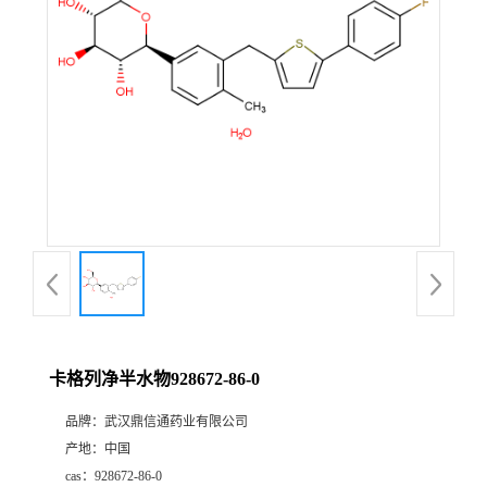
证
书
荣
誉
产
品
展
卡格列净半水物928672-86-0
厅
品牌：
武汉鼎信通药业有限公司
产地：
中国
联
cas：
928672-86-0