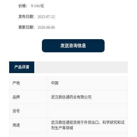
价格：
￥100/瓶
系
发布日期：
2025-07-12
方
更新日期：
2026-08-06
式
发送咨询信息
在
产品详请
线
产地
中国
留
品牌
武汉鼎信通药业有限公司
言
货号
武汉鼎信通现货用于外贸出口、科学研究和试
用途
剂生产等领域