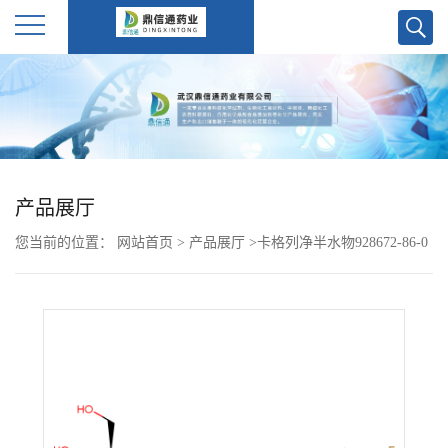
公
司
首
产品展厅
页
您当前的位置：
网站首页
>
产品展厅
>
卡格列净半水物928672-86-0
公
司
介
绍