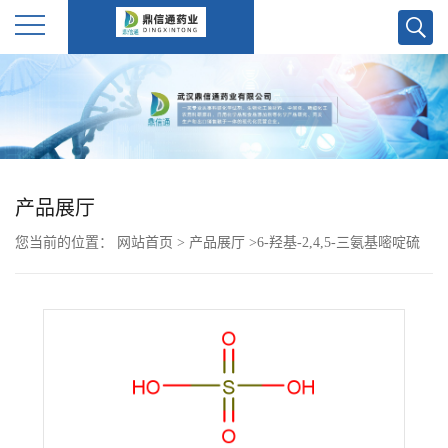
公
司
首
产品展厅
页
您当前的位置：
网站首页
>
产品展厅
>
6-羟基-2,4,5-三氨基嘧啶硫
公
酸盐 35011-47-3
司
介
绍