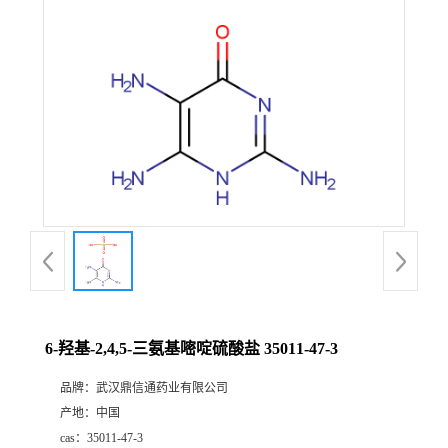
证
书
荣
誉
产
品
展
6-羟基-2,4,5-三氨基嘧啶硫酸盐 35011-47-3
厅
品牌：
武汉鼎信通药业有限公司
产地：
中国
联
cas：
35011-47-3