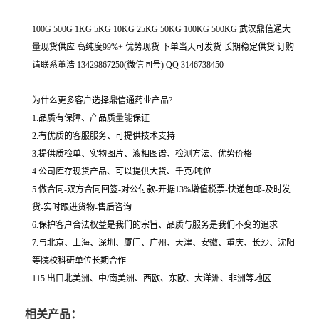
100G 500G 1KG 5KG 10KG 25KG 50KG 100KG 500KG 武汉鼎信通大
量现货供应 高纯度99%+ 优势现货 下单当天可发货 长期稳定供货 订购
请联系董浩 13429867250(微信同号) QQ 3146738450
为什么更多客户选择鼎信通药业产品?
1.品质有保障、产品质量能保证
2.有优质的客服服务、可提供技术支持
3.提供质检单、实物图片、液相图谱、检测方法、优势价格
4.公司库存现货产品、可以提供大货、千克/吨位
5.做合同-双方合同回签-对公付款-开据13%增值税票-快递包邮-及时发
货-实时跟进货物-售后咨询
6.保护客户合法权益是我们的宗旨、品质与服务是我们不变的追求
7.与北京、上海、深圳、厦门、广州、天津、安徽、重庆、长沙、沈阳
等院校科研单位长期合作
115.出口北美洲、中/南美洲、西欧、东欧、大洋洲、非洲等地区
相关产品：