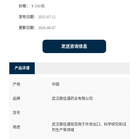
价格：
￥100/瓶
系
发布日期：
2025-07-12
方
更新日期：
2026-08-07
式
发送咨询信息
在
产品详请
线
产地
中国
留
品牌
武汉鼎信通药业有限公司
言
货号
武汉鼎信通现货用于外贸出口、科学研究和试
用途
剂生产等领域