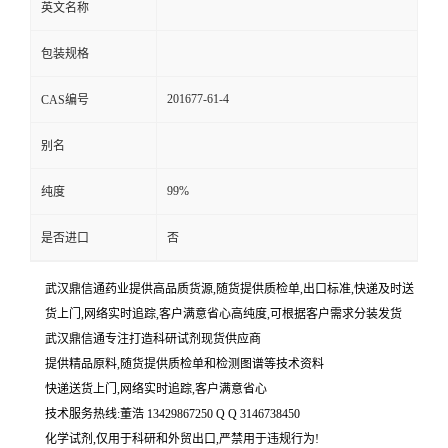
英文名称
包装规格
201677-61-4
CAS编号
别名
99%
纯度
是否进口
否
武汉鼎信通药业提供高品质货源,随货提供质检单,出口标准,快递及时送
货上门,网络实时追踪,客户满意省心高纯度,可根据客户需求分装发货
武汉鼎信通专注打造科研试剂现货供应商
提供精品原料,随货提供质检单和检测图谱等技术资料
快递送货上门,网络实时追踪,客户满意省心
技术服务热线:董浩 13429867250 Q Q 3146738450
化学试剂,仅用于科研和外贸出口,严禁用于违规行为!