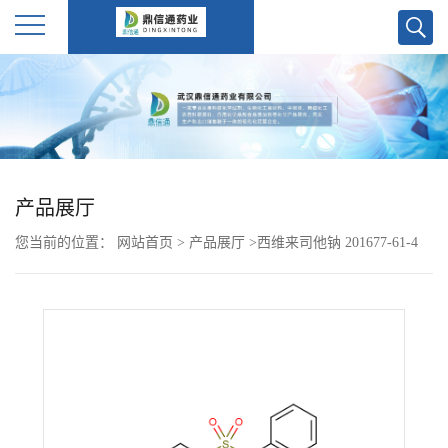
公
司
首
产品展厅
页
您当前的位置：
网站首页
>
产品展厅
>
西维来司他钠 201677-61-4
公
Sivelestat sodium
司
介
绍