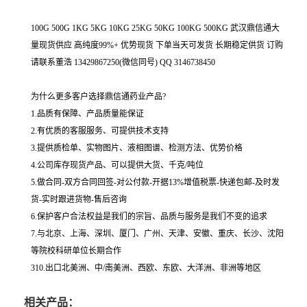
100G 500G 1KG 5KG 10KG 25KG 50KG 100KG 500KG 武汉鼎信通大
量现货供应 高纯度99%+ 优势现货 下单当天可发货 长期稳定供货 订购
请联系董浩 13429867250(微信同号) QQ 3146738450
为什么更多客户选择鼎信通药业产品?
1.品质有保障、产品质量能保证
2.有优质的客服服务、可提供技术支持
3.提供质检单、实物图片、液相图谱、检测方法、优势价格
4.公司库存现货产品、可以提供大货、千克/吨位
5.做合同-双方合同回签-对公付款-开据13%增值税票-快递包邮-及时发
货-实时跟进货物-售后咨询
6.保护客户合法权益是我们的宗旨、品质与服务是我们不变的追求
7.与北京、上海、深圳、厦门、广州、天津、安徽、重庆、长沙、沈阳
等院校科研单位长期合作
310.出口北美洲、中/南美洲、西欧、东欧、大洋洲、非洲等地区
相关产品：