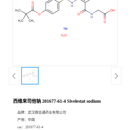
证
书
荣
誉
产
品
展
西维来司他钠 201677-61-4 Sivelestat sodium
厅
品牌：
武汉鼎信通药业有限公司
产地：
中国
联
cas：
201677-61-4