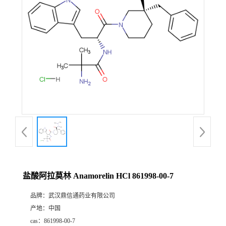
证
书
荣
誉
产
品
展
盐酸阿拉莫林 Anamorelin HCl 861998-00-7
厅
品牌：
武汉鼎信通药业有限公司
产地：
中国
联
cas：
861998-00-7