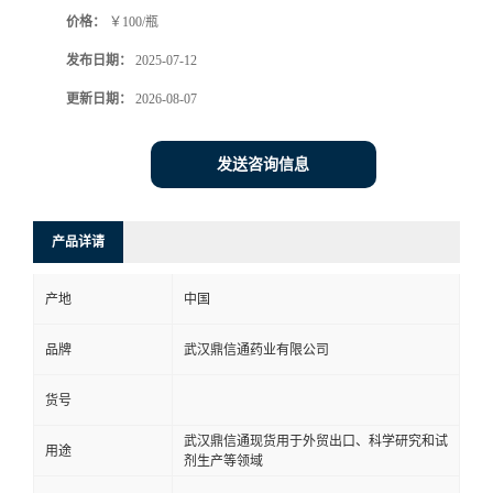
价格：
￥100/瓶
系
发布日期：
2025-07-12
方
更新日期：
2026-08-07
式
发送咨询信息
在
产品详请
线
产地
中国
留
品牌
武汉鼎信通药业有限公司
言
货号
武汉鼎信通现货用于外贸出口、科学研究和试
用途
剂生产等领域