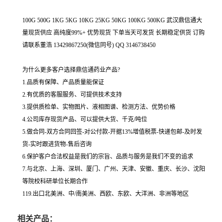
100G 500G 1KG 5KG 10KG 25KG 50KG 100KG 500KG 武汉鼎信通大
量现货供应 高纯度99%+ 优势现货 下单当天可发货 长期稳定供货 订购
请联系董浩 13429867250(微信同号) QQ 3146738450
为什么更多客户选择鼎信通药业产品?
1.品质有保障、产品质量能保证
2.有优质的客服服务、可提供技术支持
3.提供质检单、实物图片、液相图谱、检测方法、优势价格
4.公司库存现货产品、可以提供大货、千克/吨位
5.做合同-双方合同回签-对公付款-开据13%增值税票-快递包邮-及时发
货-实时跟进货物-售后咨询
6.保护客户合法权益是我们的宗旨、品质与服务是我们不变的追求
7.与北京、上海、深圳、厦门、广州、天津、安徽、重庆、长沙、沈阳
等院校科研单位长期合作
119.出口北美洲、中/南美洲、西欧、东欧、大洋洲、非洲等地区
相关产品：