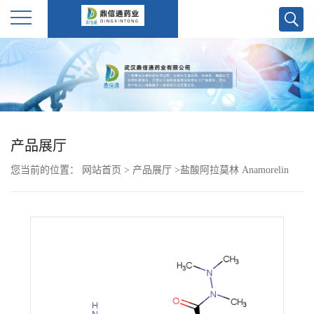
公
司
首
产品展厅
页
您当前的位置：
网站首页
>
产品展厅
>
盐酸阿拉莫林 Anamorelin
公
HCl 861998-00-7
司
介
绍