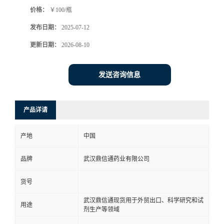
价格：
￥100/瓶
系
发布日期：
2025-07-12
方
更新日期：
2026-08-10
式
发送咨询信息
在
产品详请
线
产地
中国
留
品牌
武汉鼎信通药业有限公司
言
货号
武汉鼎信通现货用于外贸出口、科学研究和试
用途
剂生产等领域