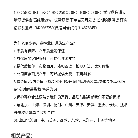
100G 500G 1KG 5KG 10KG 25KG 50KG 100KG 500KG 武汉鼎信通大
量现货供应 高纯度99%+ 优势现货 下单当天可发货 长期稳定供货 订购
请联系董浩 13429867250(微信同号) QQ 3146738450
为什么更多客户选择鼎信通药业产品?
1.品质有保障、产品质量能保证
2.有优质的客服服务、可提供技术支持
3.提供质检单、实物图片、液相图谱、检测方法、优势价格
4.公司库存现货产品、可以提供大货、千克/吨位
5.做合同-双方合同回签-对公付款-开据13%增值税票-快递包邮-及时发
货-实时跟进货物-售后咨询
6.保护客户合法权益是我们的宗旨、品质与服务是我们不变的追求
7.与北京、上海、深圳、厦门、广州、天津、安徽、重庆、长沙、沈阳
等院校科研单位长期合作
61.出口北美洲、中/南美洲、西欧、东欧、大洋洲、非洲等地区
相关产品：