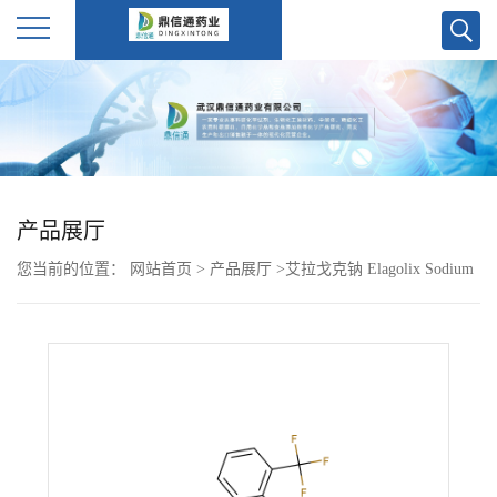
公
司
首
产品展厅
页
您当前的位置：
网站首页
>
产品展厅
>
艾拉戈克钠 Elagolix Sodium
公
832720-36-2
司
介
绍