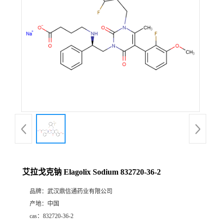
证
书
荣
誉
产
品
展
艾拉戈克钠 Elagolix Sodium 832720-36-2
厅
品牌：
武汉鼎信通药业有限公司
产地：
中国
联
cas：
832720-36-2