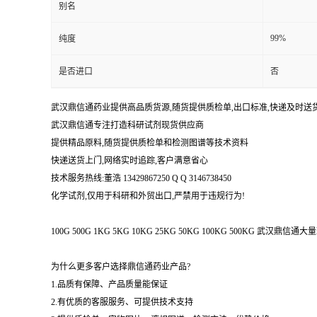
别名
99%
纯度
是否进口
否
武汉鼎信通药业提供高品质货源,随货提供质检单,出口标准,快递及时送
武汉鼎信通专注打造科研试剂现货供应商
提供精品原料,随货提供质检单和检测图谱等技术资料
快递送货上门,网络实时追踪,客户满意省心
技术服务热线:董浩 13429867250 Q Q 3146738450
化学试剂,仅用于科研和外贸出口,严禁用于违规行为!
100G 500G 1KG 5KG 10KG 25KG 50KG 100KG 500KG 武
为什么更多客户选择鼎信通药业产品?
1.品质有保障、产品质量能保证
2.有优质的客服服务、可提供技术支持