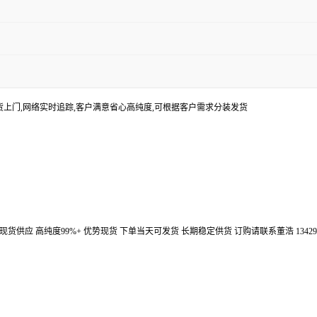
货上门,网络实时追踪,客户满意省心高纯度,可根据客户需求分装发货
汉鼎信通大量现货供应 高纯度99%+ 优势现货 下单当天可发货 长期稳定供货 订购请联系董浩 134298672