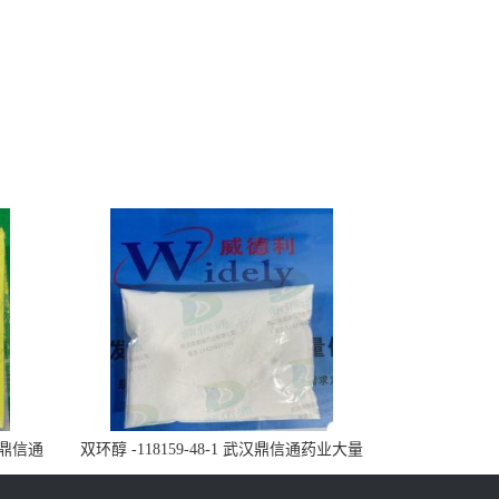
武汉鼎信通
双环醇 -118159-48-1 武汉鼎信通药业大量
现货供应