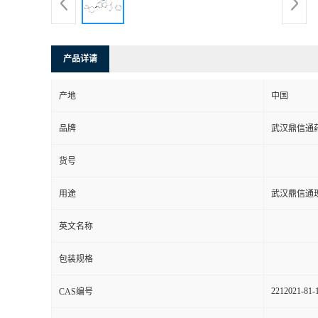
系
方
产品详请
式
产地
中国
品牌
武汉鼎信通
在
货号
线
用途
武汉鼎信通
留
英文名称
言
包装规格
2212021-81-
CAS编号