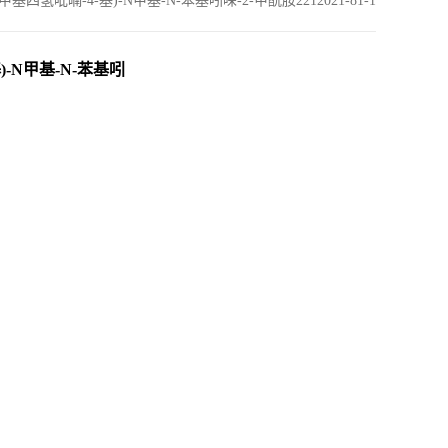
2,2-二甲基四氢吡喃-4-基)-N甲基-N-苯基吲哚-2-甲酰胺2212021-81-1
-基)-N甲基-N-苯基吲