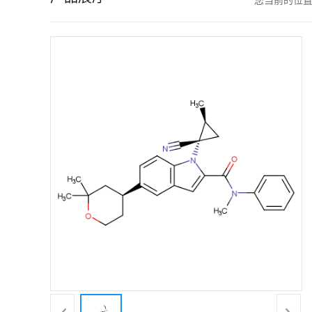
您当前的位
证
书
荣
誉
产
品
展
厅
联