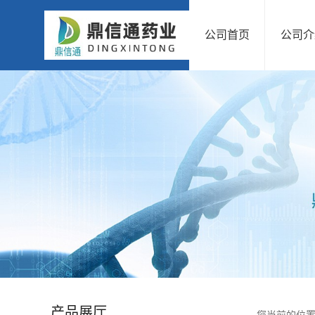
公司首页
公司介
公
司
首
页
公
司
介
绍
产品展厅