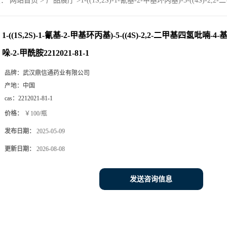
置：
网站首页
>
产品展厅
>
1-((1S,2S)-1-氰基-2-甲基环丙基)-5-((4S)-
1-((1S,2S)-1-氰基-2-甲基环丙基)-5-((4S)-2,2-二甲基四氢吡喃-4
哚-2-甲酰胺2212021-81-1
品牌：
武汉鼎信通药业有限公司
产地：
中国
cas：
2212021-81-1
价格：
￥100/瓶
发布日期：
2025-05-09
更新日期：
2026-08-08
发送咨询信息