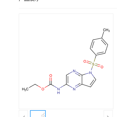
证
书
荣
誉
产
品
展
厅
联