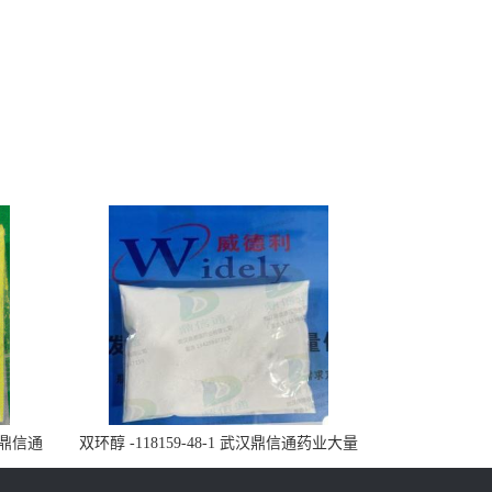
武汉鼎信通
双环醇 -118159-48-1 武汉鼎信通药业大量
现货供应