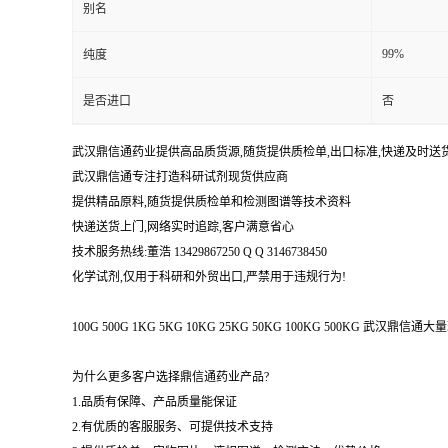
别名
99%
纯度
是否进口
否
武汉鼎信通药业提供高品质货源,随货提供质检单,出口标准,快递及时送
武汉鼎信通专注打造科研试剂现货供应商
提供精品原料,随货提供质检单和检测图谱等技术资料
快递送货上门,网络实时追踪,客户满意省心
技术服务热线:董浩 13429867250 Q Q 3146738450
化学试剂,仅用于科研和外贸出口,严禁用于违规行为!
100G 500G 1KG 5KG 10KG 25KG 50KG 100KG 500KG 武
为什么更多客户选择鼎信通药业产品?
1.品质有保障、产品质量能保证
2.有优质的客服服务、可提供技术支持