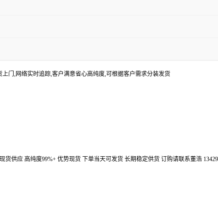
货上门,网络实时追踪,客户满意省心高纯度,可根据客户需求分装发货
汉鼎信通大量现货供应 高纯度99%+ 优势现货 下单当天可发货 长期稳定供货 订购请联系董浩 134298672