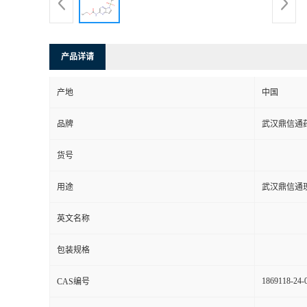
系
方
产品详请
式
产地
中国
品牌
武汉鼎信通
在
货号
线
用途
武汉鼎信通
留
英文名称
言
包装规格
1869118-24-
CAS编号