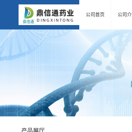
公司首页
公司介
公
司
首
页
公
司
介
绍
产品展厅