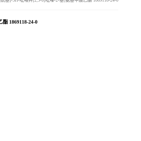
磺酰基]-5H-吡咯并[2,3-b]吡嗪-2-基]氨基甲酸乙酯 1869118-24-0
 1869118-24-0