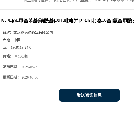
您当前的位置：
网站首页
>
产品展厅
>
N-[5-[(4-甲基苯基)
N-[5-[(4-甲基苯基)磺酰基]-5H-吡咯并[2,3-b]吡嗪-2-基]氨基甲酸乙酯
品牌：
武汉鼎信通药业有限公司
产地：
中国
cas：
1869118-24-0
价格：
￥100/瓶
发布日期：
2025-05-09
更新日期：
2026-08-06
发送咨询信息