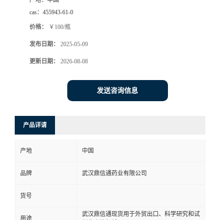
产地：
中国
cas：
455943-61-0
系
价格：
￥100/瓶
方
发布日期：
2025-05-09
更新日期：
2026-08-08
式
在
发送咨询信息
线
产品详请
留
产地
中国
言
品牌
武汉鼎信通药业有限公司
货号
武汉鼎信通现货用于外贸出口、科学研究和试
用途