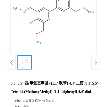
证
书
荣
誉
产
品
展
3,3',5,5'-四(甲氧基甲基)-[1,1'-联苯]-4,4'-二醇 /3,3',5,5'-
厅
Tetrakis(MethoxyMethyl)-[1,1'-biphenyl]-4,4'-diol
品牌：
武汉鼎信通药业有限公司
联