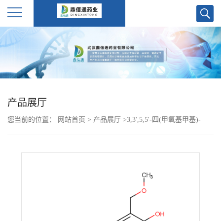
公
司
首
产品展厅
页
您当前的位置：
网站首页
>
产品展厅
>
3,3',5,5'-四(甲氧基甲基)-
公
[1,1'-联苯]-4,4'-二醇 /3,3',5,5'-Tetrakis(MethoxyMethyl)-[1,1'-
biphenyl]-4,4'-diol
司
介
绍