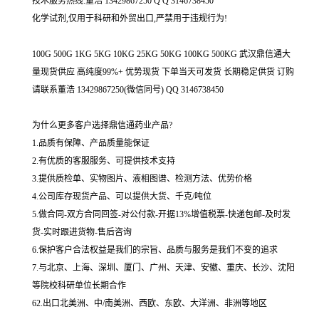
技术服务热线:董浩 13429867250 Q Q 3146738450
化学试剂,仅用于科研和外贸出口,严禁用于违规行为!
100G 500G 1KG 5KG 10KG 25KG 50KG 100KG 500KG 武汉鼎信通大
量现货供应 高纯度99%+ 优势现货 下单当天可发货 长期稳定供货 订购
请联系董浩 13429867250(微信同号) QQ 3146738450
为什么更多客户选择鼎信通药业产品?
1.品质有保障、产品质量能保证
2.有优质的客服服务、可提供技术支持
3.提供质检单、实物图片、液相图谱、检测方法、优势价格
4.公司库存现货产品、可以提供大货、千克/吨位
5.做合同-双方合同回签-对公付款-开据13%增值税票-快递包邮-及时发
货-实时跟进货物-售后咨询
6.保护客户合法权益是我们的宗旨、品质与服务是我们不变的追求
7.与北京、上海、深圳、厦门、广州、天津、安徽、重庆、长沙、沈阳
等院校科研单位长期合作
62.出口北美洲、中/南美洲、西欧、东欧、大洋洲、非洲等地区