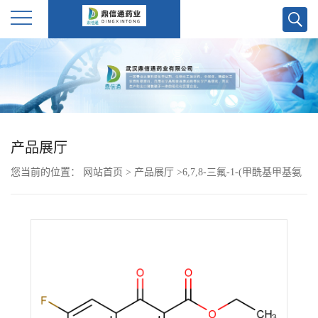
公
司
首
产品展厅
页
您当前的位置：
网站首页
>
产品展厅
>
6,7,8-三氟-1-(甲酰基甲基氨
公
基)-4-氧代-1,4-二氢喹啉-3-甲酸乙酯 Ethyl 6,7,8-trifluoro-1-
(formylmethylamino)-1,4-dihydro-4-oxo-3-quinolinecarboxylate
司
介
绍