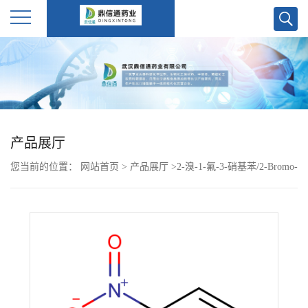
公
司
首
产品展厅
页
您当前的位置：
网站首页
>
产品展厅
>
2-溴-1-氟-3-硝基苯/2-Bromo-
公
1-fluoro-3-nitrobenzene
司
介
绍