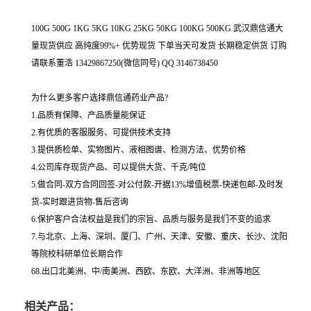
100G 500G 1KG 5KG 10KG 25KG 50KG 100KG 500KG 武汉鼎信通大
量现货供应 高纯度99%+ 优势现货 下单当天可发货 长期稳定供货 订购
请联系董浩 13429867250(微信同号) QQ 3146738450
为什么更多客户选择鼎信通药业产品?
1.品质有保障、产品质量能保证
2.有优质的客服服务、可提供技术支持
3.提供质检单、实物图片、液相图谱、检测方法、优势价格
4.公司库存现货产品、可以提供大货、千克/吨位
5.做合同-双方合同回签-对公付款-开据13%增值税票-快递包邮-及时发
货-实时跟进货物-售后咨询
6.保护客户合法权益是我们的宗旨、品质与服务是我们不变的追求
7.与北京、上海、深圳、厦门、广州、天津、安徽、重庆、长沙、沈阳
等院校科研单位长期合作
68.出口北美洲、中/南美洲、西欧、东欧、大洋洲、非洲等地区
相关产品：