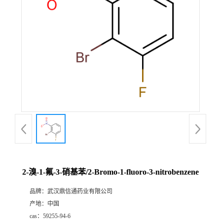
证
书
荣
誉
产
品
展
2-溴-1-氟-3-硝基苯/2-Bromo-1-fluoro-3-nitrobenzene
厅
品牌：
武汉鼎信通药业有限公司
产地：
中国
联
cas：
59255-94-6