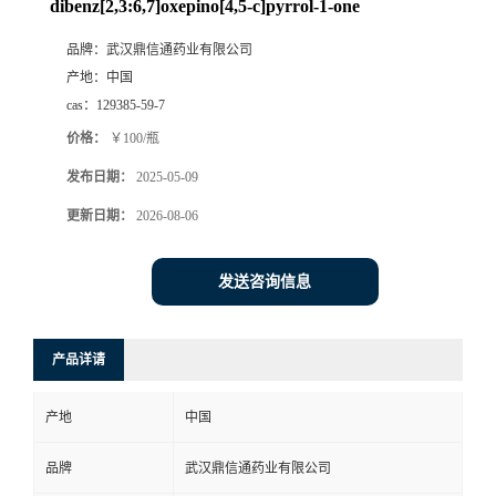
dibenz[2,3:6,7]oxepino[4,5-c]pyrrol-1-one
系
品牌：
武汉鼎信通药业有限公司
产地：
中国
方
cas：
129385-59-7
价格：
￥100/瓶
式
发布日期：
2025-05-09
在
更新日期：
2026-08-06
线
发送咨询信息
留
产品详请
言
产地
中国
品牌
武汉鼎信通药业有限公司