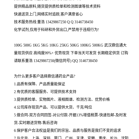
提供精品原料,随货提供质检单和检测图谱等技术资料
快递送货上门,网络实时追踪,客户满意省心
技术服务热线:董浩 13429867250 Q Q 3146738450
化学试剂,仅用于科研和外贸出口,严禁用于违规行为!
100G 500G 1KG 5KG 10KG 25KG 50KG 100KG 500KG 武汉鼎信通大
量现货供应 高纯度99%+ 优势现货 下单当天可发货 长期稳定供货 订购
请联系董浩 13429867250(微信同号) QQ 3146738450
为什么更多客户选择鼎信通药业产品?
1.品质有保障、产品质量能保证
2.有优质的客服服务、可提供技术支持
3.提供质检单、实物图片、液相图谱、检测方法、优势价格
4.公司库存现货产品、可以提供大货、千克/吨位
5.做合同-双方合同回签-对公付款-开据13%增值税票-快递包邮-及时发
货-实时跟进货物-售后咨询
6.保护客户合法权益是我们的宗旨、品质与服务是我们不变的追求
7.与北京、上海、深圳、厦门、广州、天津、安徽、重庆、长沙、沈阳