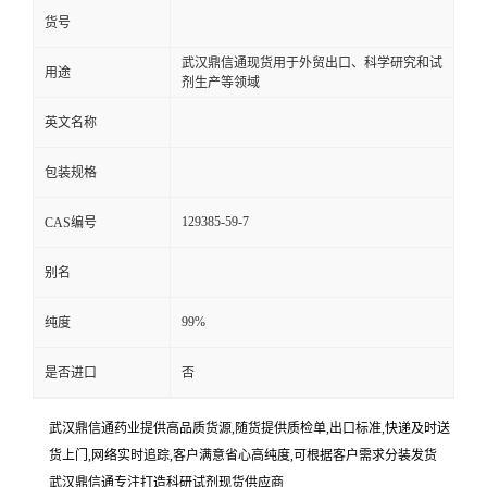
货号
武汉鼎信通现货用于外贸出口、科学研究和试
用途
剂生产等领域
英文名称
包装规格
129385-59-7
CAS编号
别名
99%
纯度
是否进口
否
武汉鼎信通药业提供高品质货源,随货提供质检单,出口标准,快递及时送
货上门,网络实时追踪,客户满意省心高纯度,可根据客户需求分装发货
武汉鼎信通专注打造科研试剂现货供应商