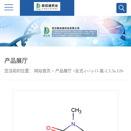
公
司
首
产品展厅
页
您当前的位置：
网站首页
>
产品展厅
>
反式-(+/-)-11-氯-2,3,3a,12b-
公
四氢-2-甲基-1H-二苯并[2,3:6,7]氧杂卓并[4,5-c]吡咯-1-酮 trans-
(+/-)-11-Chloro-2,3,3a,12b-tetrahydro-2-methyl-1H-
司
dibenz[2,3:6,7]oxepino[4,5-c]pyrrol-1-one
介
绍